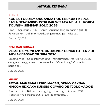
ARTIKEL TERBARU
BISNIS
KOREA TOURISM ORGANIZATION PERKUAT KERJA
SAMA DENGANINDUSTRI PARIWISATA MELALUI KOREA
TOURISM SEMINAR SOLO 2026
Solo, 6 Agustus 2026 – Korea Tourism Organization (KTO)
Jakarta kembali memperkuat promosi pariwisata...
August 7, 2026
SENI DAN BUDAYA
RESMI DIUMUMKAN! “GONDRONG” GUNARTO TERPILIH
JADI AMBASSADOR SIPA 2026.
Soloevent.id - Solo International Performing Arts (SIPA) 2026
dengan bangga memperkenalkan "Gondrong" Gunarto
sebagai...
July 30, 2026
MUSIK
PECAH MAKSIMAL! TRIO MACAN, DENNY CAKNAN
HINGGA NDX AKA SUKSES GOYANG DE TJOLOMADOE.
Soloevent.id - Ribuan orang joget bareng di konser FYP
(FestivalnYa Pedangdut) di De Tjolomadoe,...
July 30, 2026