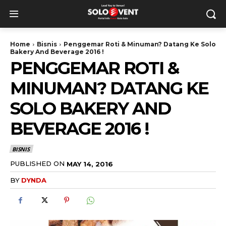
Home
Bisnis
Penggemar Roti & Minuman? Datang Ke Solo
Bakery And Beverage 2016 !
PENGGEMAR ROTI &
MINUMAN? DATANG KE
SOLO BAKERY AND
BEVERAGE 2016 !
BISNIS
PUBLISHED ON
MAY 14, 2016
BY
DYNDA