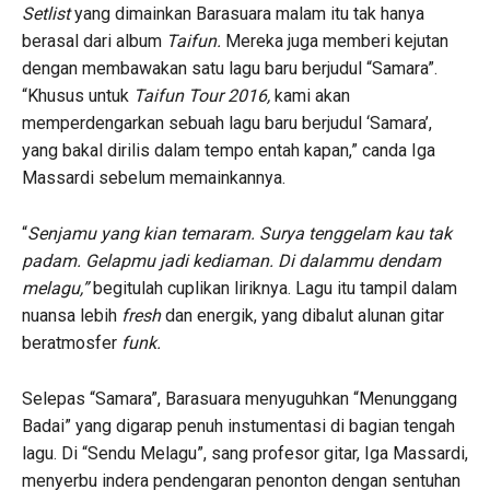
Setlist
yang dimainkan Barasuara malam itu tak hanya
berasal dari album
Taifun.
Mereka juga memberi kejutan
dengan membawakan satu lagu baru berjudul “Samara”.
“Khusus untuk
Taifun Tour 2016,
kami akan
memperdengarkan sebuah lagu baru berjudul ‘Samara’,
yang bakal dirilis dalam tempo entah kapan,” canda Iga
Massardi sebelum memainkannya.
“
Senjamu yang kian temaram. Surya tenggelam kau tak
padam. Gelapmu jadi kediaman. Di dalammu dendam
melagu,”
begitulah cuplikan liriknya. Lagu itu tampil dalam
nuansa lebih
fresh
dan energik, yang dibalut alunan gitar
beratmosfer
funk.
Selepas “Samara”, Barasuara menyuguhkan “Menunggang
Badai” yang digarap penuh instumentasi di bagian tengah
lagu. Di “Sendu Melagu”, sang profesor gitar, Iga Massardi,
menyerbu indera pendengaran penonton dengan sentuhan