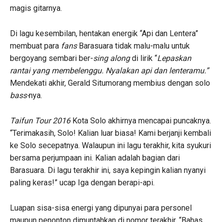
magis gitarnya.
Di lagu kesembilan, hentakan energik “Api dan Lentera”
membuat para
fans
Barasuara tidak malu-malu untuk
bergoyang sembari ber-
sing along
di lirik “
Lepaskan
rantai yang membelenggu. Nyalakan api dan lenteramu.”
Mendekati akhir, Gerald Situmorang membius dengan solo
bass-
nya.
Taifun Tour 2016
Kota Solo akhirnya mencapai puncaknya.
“Terimakasih, Solo! Kalian luar biasa! Kami berjanji kembali
ke Solo secepatnya. Walaupun ini lagu terakhir, kita syukuri
bersama perjumpaan ini. Kalian adalah bagian dari
Barasuara. Di lagu terakhir ini, saya kepingin kalian nyanyi
paling keras!” ucap Iga dengan berapi-api.
Luapan sisa-sisa energi yang dipunyai para personel
maupun penonton dimuntahkan di nomor terakhir, “Bahas