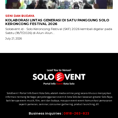
SoloEvent I Portal Info Event Kota Solo, adalah media online yang secara khusus menyajikan
informasi tentang berbagai penyelenggaraan event di kota Solo dan kawasan greater Solo Raya;
baik berupa event musik, film, seni dan budaya, maupun event-event komunikasi pemasaran
seperti pameran, seminar, consumer gathering, product launching, dll.
Business inquiries :
0818-263-823