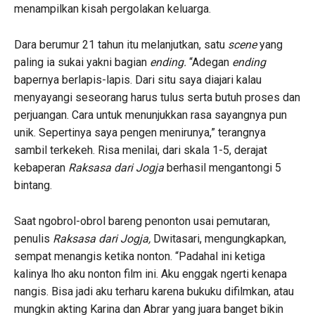
menampilkan kisah pergolakan keluarga.
Dara berumur 21 tahun itu melanjutkan, satu
scene
yang
paling ia sukai yakni bagian
ending.
“Adegan
ending
bapernya berlapis-lapis. Dari situ saya diajari kalau
menyayangi seseorang harus tulus serta butuh proses dan
perjuangan. Cara untuk menunjukkan rasa sayangnya pun
unik. Sepertinya saya pengen menirunya,” terangnya
sambil terkekeh. Risa menilai, dari skala 1-5, derajat
kebaperan
Raksasa dari Jogja
berhasil mengantongi 5
bintang.
Saat ngobrol-obrol bareng penonton usai pemutaran,
penulis
Raksasa dari Jogja,
Dwitasari, mengungkapkan,
sempat menangis ketika nonton. “Padahal ini ketiga
kalinya lho aku nonton film ini. Aku enggak ngerti kenapa
nangis. Bisa jadi aku terharu karena bukuku difilmkan, atau
mungkin akting Karina dan Abrar yang juara banget bikin