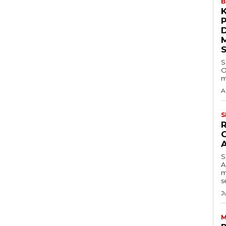
B
S
O
m
A
S
S
A
m
s
J
M