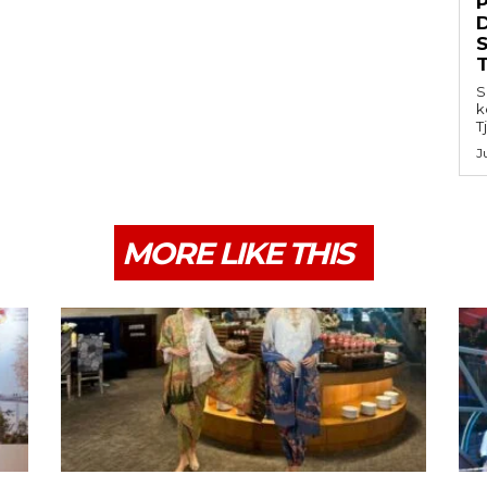
S
k
T
J
MORE LIKE THIS