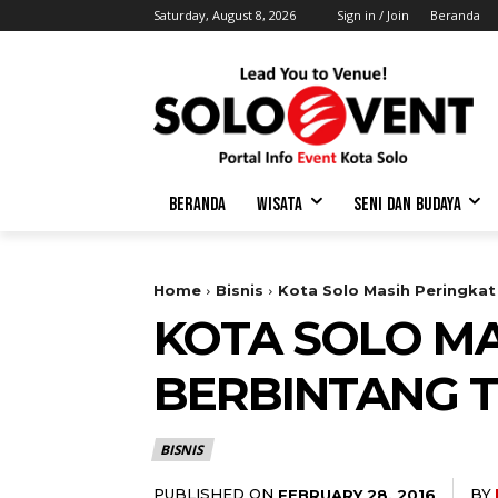
Saturday, August 8, 2026
Sign in / Join
Beranda
BERANDA
WISATA
SENI DAN BUDAYA
Home
Bisnis
Kota Solo Masih Peringkat
KOTA SOLO MA
BERBINTANG T
BISNIS
PUBLISHED ON
BY
FEBRUARY 28, 2016