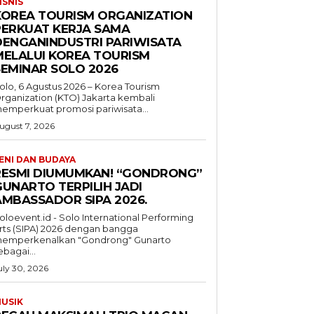
ISNIS
KOREA TOURISM ORGANIZATION
PERKUAT KERJA SAMA
DENGANINDUSTRI PARIWISATA
MELALUI KOREA TOURISM
SEMINAR SOLO 2026
olo, 6 Agustus 2026 – Korea Tourism
rganization (KTO) Jakarta kembali
emperkuat promosi pariwisata...
ugust 7, 2026
ENI DAN BUDAYA
RESMI DIUMUMKAN! “GONDRONG”
GUNARTO TERPILIH JADI
AMBASSADOR SIPA 2026.
oloevent.id - Solo International Performing
rts (SIPA) 2026 dengan bangga
emperkenalkan "Gondrong" Gunarto
ebagai...
uly 30, 2026
USIK