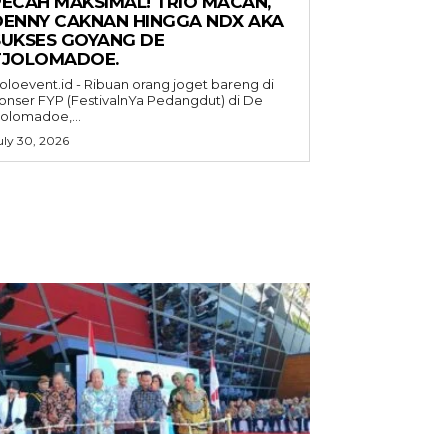
PECAH MAKSIMAL! TRIO MACAN,
DENNY CAKNAN HINGGA NDX AKA
SUKSES GOYANG DE
TJOLOMADOE.
oloevent.id - Ribuan orang joget bareng di
onser FYP (FestivalnYa Pedangdut) di De
jolomadoe,...
uly 30, 2026