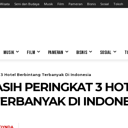
Wisata
Seni dan Budaya
Musik
Film
Pameran
Bisnis
Sosial
Tokoh
MUSIK
FILM
PAMERAN
BISNIS
SOSIAL
T
 3 Hotel Berbintang Terbanyak Di Indonesia
SIH PERINGKAT 3 HO
ERBANYAK DI INDONE
DYNDA