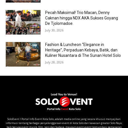
Pecah Maksimal! Trio Macan, Denny
Caknan hingga NDX AKA Sukses Goyang
De Tjolomadoe.
July 30, 2026
Fashion & Luncheon “Elegance in
Heritage”, Perpaduan Kebaya, Batik, dan
Kuliner Nusantara di The Sunan Hotel Solo
July 28, 2026
SoloEvent I Portal Info Event Kota Solo, adalah media online yang secara khusus menyajikan
informasi tentang berbagai penyelenggaraan event di kota Solo dan kawasan greater Solo Raya;
baik berupa event musik, film, seni dan budaya, maupun event-event komunikasi pemasaran