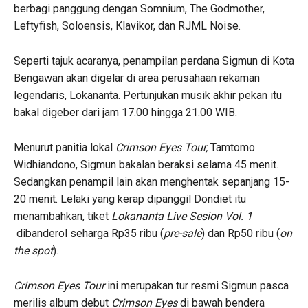
berbagi panggung dengan Somnium, The Godmother,
Leftyfish, Soloensis, Klavikor, dan RJML Noise.
Seperti tajuk acaranya, penampilan perdana Sigmun di Kota
Bengawan akan digelar di area perusahaan rekaman
legendaris, Lokananta. Pertunjukan musik akhir pekan itu
bakal digeber dari jam 17.00 hingga 21.00 WIB.
Menurut panitia lokal
Crimson Eyes Tour,
Tamtomo
Widhiandono, Sigmun bakalan beraksi selama 45 menit.
Sedangkan penampil lain akan menghentak sepanjang 15-
20 menit. Lelaki yang kerap dipanggil Dondiet itu
menambahkan, tiket
Lokananta Live Sesion Vol. 1
dibanderol seharga Rp35 ribu (
pre-sale
) dan Rp50 ribu (
on
the spot
).
Crimson Eyes Tour
ini merupakan tur resmi Sigmun pasca
merilis album debut
Crimson Eyes
di bawah bendera