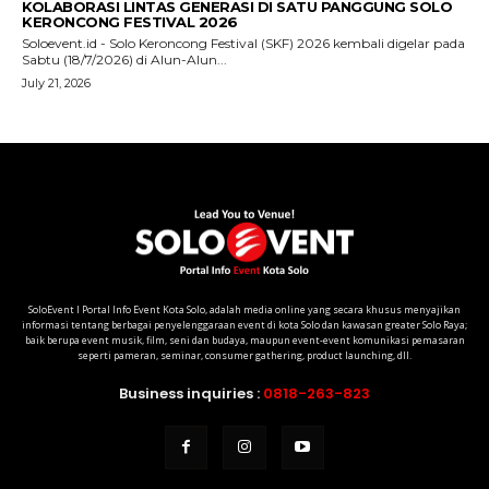
SoloEvent I Portal Info Event Kota Solo, adalah media online yang secara khusus menyajikan
informasi tentang berbagai penyelenggaraan event di kota Solo dan kawasan greater Solo Raya;
baik berupa event musik, film, seni dan budaya, maupun event-event komunikasi pemasaran
seperti pameran, seminar, consumer gathering, product launching, dll.
Business inquiries :
0818-263-823