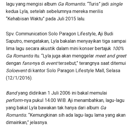
lagu yang mengisi album
Ga Romantis.
“Turis” jadi
single
kedua Lyla, setelah sebelumnya mereka merilis
“Kehabisan Waktu” pada Juli 2015 lalu.
Spv. Communication Solo Paragon Lifestyle, Aji Budi
Saputro, mengatakan, Lyla bakalan menyayikan tiga sampai
lima lagu secara akustik dalam mini konser bertajuk
1
00%
Ga Romantis
itu. “Lyla juga akan menggelar
meet and greet
dengan
fans-
nya di
event
tersebut,” terangnya saat ditemui
Soloevent
di kantor Solo Paragon Lifestyle Mall
,
Selasa
(12/1/2016).
Band
yang didirikan 1 Juli 2006 ini bakal memulai
perform
-nya pukul 14.00 WIB. Aji menambahkan, lagu-lagu
yang bakal Lyla bawakan tak hanya dari album
Ga
Romantis.
“Kemungkinan sih ada lagu-lagu lama yang akan
dimainkan,” jelasnya.