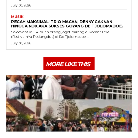
July 30, 2026
MUSIK
PECAH MAKSIMAL! TRIO MACAN, DENNY CAKNAN
HINGGA NDX AKA SUKSES GOYANG DE TJOLOMADOE.
Soloevent.id - Ribuan orang joget bareng di konser FYP
(FestivalnYa Pedangdut) di De Tjolomadoe,...
July 30, 2026
MORE LIKE THIS