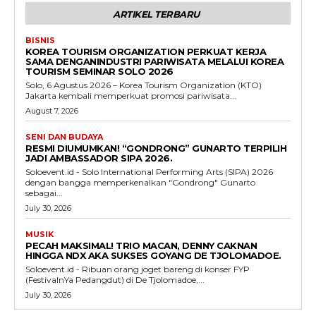
ARTIKEL TERBARU
BISNIS
KOREA TOURISM ORGANIZATION PERKUAT KERJA
SAMA DENGANINDUSTRI PARIWISATA MELALUI KOREA
TOURISM SEMINAR SOLO 2026
Solo, 6 Agustus 2026 – Korea Tourism Organization (KTO)
Jakarta kembali memperkuat promosi pariwisata...
August 7, 2026
SENI DAN BUDAYA
RESMI DIUMUMKAN! “GONDRONG” GUNARTO TERPILIH
JADI AMBASSADOR SIPA 2026.
Soloevent.id - Solo International Performing Arts (SIPA) 2026
dengan bangga memperkenalkan "Gondrong" Gunarto
sebagai...
July 30, 2026
MUSIK
PECAH MAKSIMAL! TRIO MACAN, DENNY CAKNAN
HINGGA NDX AKA SUKSES GOYANG DE TJOLOMADOE.
Soloevent.id - Ribuan orang joget bareng di konser FYP
(FestivalnYa Pedangdut) di De Tjolomadoe,...
July 30, 2026