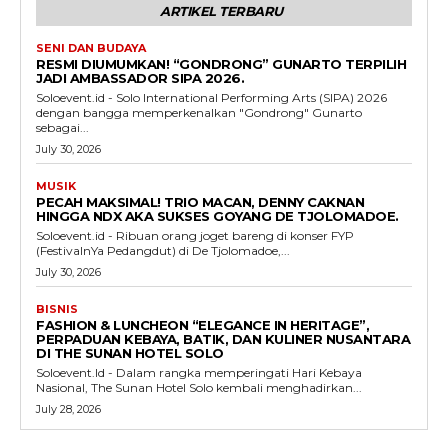
ARTIKEL TERBARU
SENI DAN BUDAYA
RESMI DIUMUMKAN! “GONDRONG” GUNARTO TERPILIH
JADI AMBASSADOR SIPA 2026.
Soloevent.id - Solo International Performing Arts (SIPA) 2026
dengan bangga memperkenalkan "Gondrong" Gunarto
sebagai...
July 30, 2026
MUSIK
PECAH MAKSIMAL! TRIO MACAN, DENNY CAKNAN
HINGGA NDX AKA SUKSES GOYANG DE TJOLOMADOE.
Soloevent.id - Ribuan orang joget bareng di konser FYP
(FestivalnYa Pedangdut) di De Tjolomadoe,...
July 30, 2026
BISNIS
FASHION & LUNCHEON “ELEGANCE IN HERITAGE”,
PERPADUAN KEBAYA, BATIK, DAN KULINER NUSANTARA
DI THE SUNAN HOTEL SOLO
Soloevent.Id - Dalam rangka memperingati Hari Kebaya
Nasional, The Sunan Hotel Solo kembali menghadirkan...
July 28, 2026