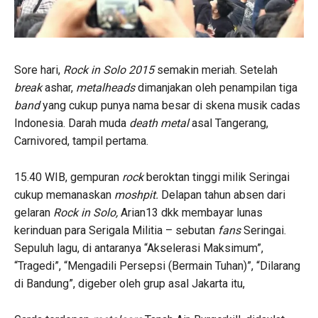
Sore hari,
Rock in Solo 2015
semakin meriah. Setelah
break
ashar,
metalheads
dimanjakan oleh penampilan tiga
band
yang cukup punya nama besar di skena musik cadas
Indonesia. Darah muda
death metal
asal Tangerang,
Carnivored, tampil pertama.
15.40 WIB, gempuran
rock
beroktan tinggi milik Seringai
cukup memanaskan
moshpit.
Delapan tahun absen dari
gelaran
Rock in Solo,
Arian13 dkk membayar lunas
kerinduan para Serigala Militia – sebutan
fans
Seringai.
Sepuluh lagu, di antaranya “Akselerasi Maksimum”,
“Tragedi”, “Mengadili Persepsi (Bermain Tuhan)”, “Dilarang
di Bandung”, digeber oleh grup asal Jakarta itu,