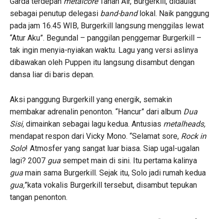
Garda terdepan
metalcore
Tanah Air, Burgerkill, didaulat
sebagai penutup delegasi
band-band
lokal. Naik panggung
pada jam 16.45 WIB, Burgerkill langsung menggilas lewat
“Atur Aku”. Begundal – panggilan penggemar Burgerkill –
tak ingin menyia-nyiakan waktu. Lagu yang versi aslinya
dibawakan oleh Puppen itu langsung disambut dengan
dansa liar di baris depan.
Aksi panggung Burgerkill yang energik, semakin
membakar adrenalin penonton. “Hancur” dari album
Dua
Sisi,
dimainkan sebagai lagu kedua. Antusias
metalheads,
mendapat respon dari Vicky Mono. “Selamat sore,
Rock in
Solo
! Atmosfer yang sangat luar biasa. Siap ugal-ugalan
lagi? 2007
gua
sempet main di sini. Itu pertama kalinya
gua
main sama Burgerkill. Sejak itu, Solo jadi rumah kedua
gua,
”kata vokalis Burgerkill tersebut, disambut tepukan
tangan penonton.