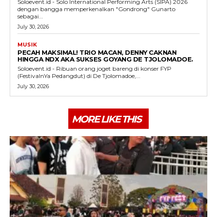
Soloevent.id - Solo International Performing Arts (SIPA) 2026
dengan bangga memperkenalkan "Gondrong" Gunarto
sebagai...
July 30, 2026
MUSIK
PECAH MAKSIMAL! TRIO MACAN, DENNY CAKNAN
HINGGA NDX AKA SUKSES GOYANG DE TJOLOMADOE.
Soloevent.id - Ribuan orang joget bareng di konser FYP
(FestivalnYa Pedangdut) di De Tjolomadoe,...
July 30, 2026
MORE LIKE THIS