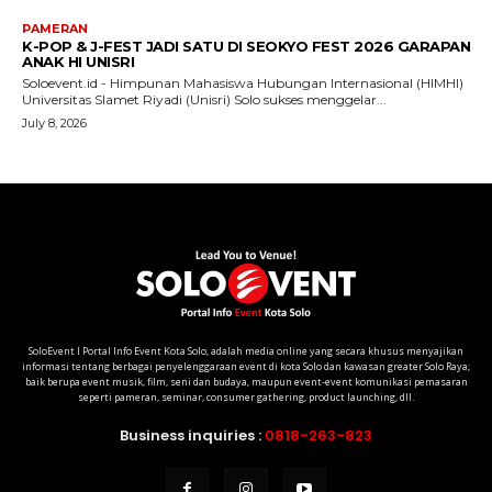
SoloEvent I Portal Info Event Kota Solo, adalah media online yang secara khusus menyajikan
informasi tentang berbagai penyelenggaraan event di kota Solo dan kawasan greater Solo Raya;
baik berupa event musik, film, seni dan budaya, maupun event-event komunikasi pemasaran
seperti pameran, seminar, consumer gathering, product launching, dll.
Business inquiries :
0818-263-823