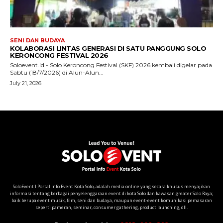
SoloEvent I Portal Info Event Kota Solo, adalah media online yang secara khusus menyajikan
informasi tentang berbagai penyelenggaraan event di kota Solo dan kawasan greater Solo Raya;
baik berupa event musik, film, seni dan budaya, maupun event-event komunikasi pemasaran
seperti pameran, seminar, consumer gathering, product launching, dll.