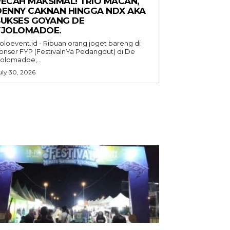
PECAH MAKSIMAL! TRIO MACAN,
DENNY CAKNAN HINGGA NDX AKA
SUKSES GOYANG DE
TJOLOMADOE.
oloevent.id - Ribuan orang joget bareng di
onser FYP (FestivalnYa Pedangdut) di De
jolomadoe,...
uly 30, 2026