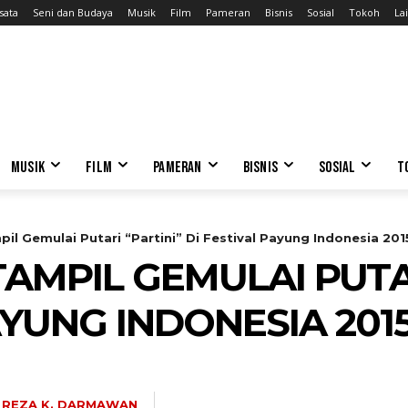
sata
Seni dan Budaya
Musik
Film
Pameran
Bisnis
Sosial
Tokoh
Lai
MUSIK
FILM
PAMERAN
BISNIS
SOSIAL
T
il Gemulai Putari “Partini” Di Festival Payung Indonesia 201
AMPIL GEMULAI PUTAR
AYUNG INDONESIA 201
REZA K. DARMAWAN