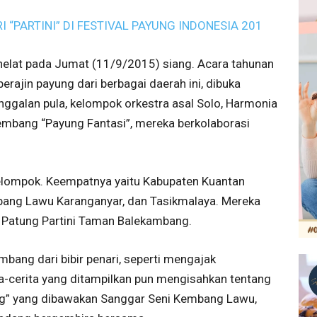
helat pada Jumat (11/9/2015) siang. Acara tahunan
ajin payung dari berbagai daerah ini, dibuka
inggalan pula, kelompok orkestra asal Solo, Harmonia
tembang “Payung Fantasi”, mereka berkolaborasi
kelompok. Keempatnya yaitu Kabupaten Kuantan
bang Lawu Karanganyar, dan Tasikmalaya. Mereka
i Patung Partini Taman Balekambang.
bang dari bibir penari, seperti mengajak
ta-cerita yang ditampilkan pun mengisahkan tentang
ung” yang dibawakan Sanggar Seni Kembang Lawu,