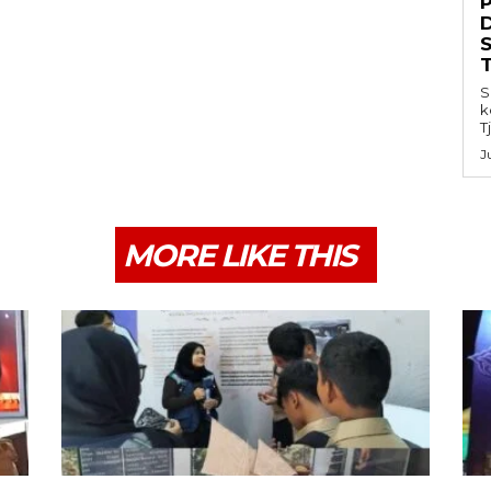
S
k
T
J
MORE LIKE THIS