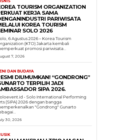
ISNIS
KOREA TOURISM ORGANIZATION
PERKUAT KERJA SAMA
DENGANINDUSTRI PARIWISATA
MELALUI KOREA TOURISM
SEMINAR SOLO 2026
olo, 6 Agustus 2026 – Korea Tourism
rganization (KTO) Jakarta kembali
emperkuat promosi pariwisata...
ugust 7, 2026
ENI DAN BUDAYA
RESMI DIUMUMKAN! “GONDRONG”
GUNARTO TERPILIH JADI
AMBASSADOR SIPA 2026.
oloevent.id - Solo International Performing
rts (SIPA) 2026 dengan bangga
emperkenalkan "Gondrong" Gunarto
ebagai...
uly 30, 2026
USIK