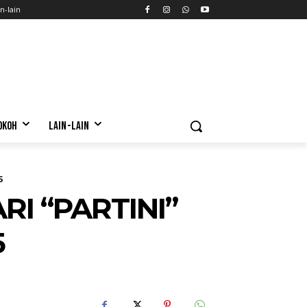
n-lain
OKOH
LAIN-LAIN
5
I “PARTINI”
5