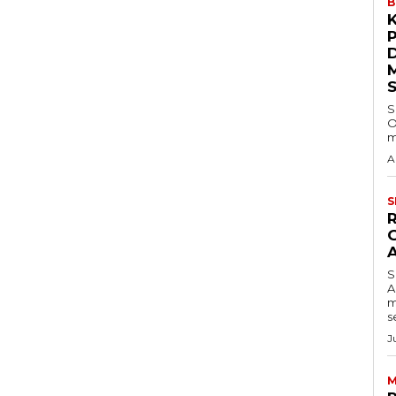
B
S
O
m
A
S
S
A
m
s
J
M