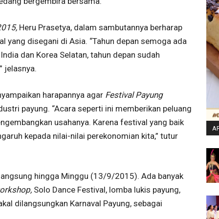
edang bergembira bersama.
2015,
Heru Prasetya, dalam sambutannya berharap
val yang disegani di Asia. “Tahun depan semoga ada
. India dan Korea Selatan, tahun depan sudah
,” jelasnya.
menyampaikan harapannya agar
Festival Payung
ustri payung. “Acara seperti ini memberikan peluang
engembangkan usahanya. Karena festival yang baik
AR
aruh kepada nilai-nilai perekonomian kita,” tutur
langsung hingga Minggu (13/9/2015). Ada banyak
orkshop,
Solo Dance Festival, lomba lukis payung,
, bakal dilangsungkan Karnaval Payung, sebagai