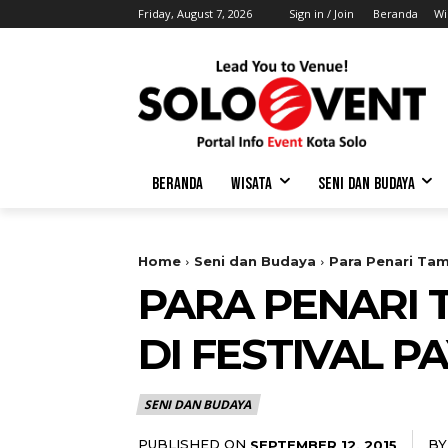
Friday, August 7, 2026
Sign in / Join
Beranda
Wi
BERANDA
WISATA
SENI DAN BUDAYA
Home
Seni dan Budaya
Para Penari Tamp
PARA PENARI T
DI FESTIVAL P
SENI DAN BUDAYA
PUBLISHED ON
BY
SEPTEMBER 12, 2015