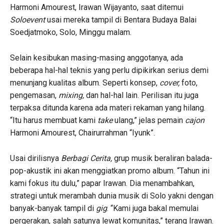
Harmoni Amourest, Irawan Wijayanto, saat ditemui
Soloevent
usai mereka tampil di Bentara Budaya Balai
Soedjatmoko, Solo, Minggu malam.
Selain kesibukan masing-masing anggotanya, ada
beberapa hal-hal teknis yang perlu dipikirkan serius demi
menunjang kualitas album. Seperti konsep,
cover,
foto,
pengemasan,
mixing,
dan hal-hal lain. Perilisan itu juga
terpaksa ditunda karena ada materi rekaman yang hilang.
“Itu harus membuat kami
take
ulang,” jelas pemain
cajon
Harmoni Amourest, Chairurrahman “Iyunk”.
Usai dirilisnya
Berbagi Cerita,
grup musik beraliran balada-
pop-akustik ini akan menggiatkan promo album. “Tahun ini
kami fokus itu dulu,” papar Irawan. Dia menambahkan,
strategi untuk merambah dunia musik di Solo yakni dengan
banyak-banyak tampil di
gig
. “Kami juga bakal memulai
pergerakan, salah satunya lewat komunitas,” terang Irawan.