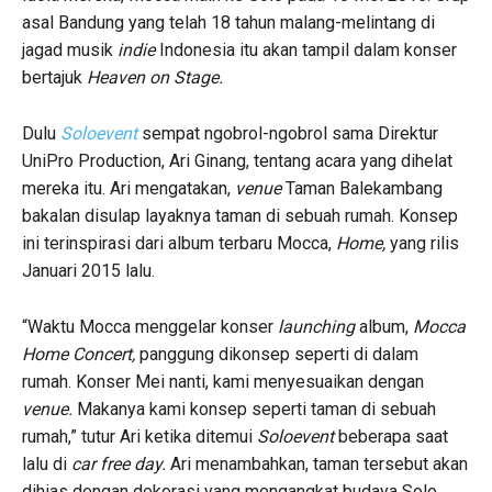
asal Bandung yang telah 18 tahun malang-melintang di
jagad musik
indie
Indonesia itu akan tampil dalam konser
bertajuk
Heaven on Stage.
Dulu
Soloevent
sempat ngobrol-ngobrol sama Direktur
UniPro Production, Ari Ginang, tentang acara yang dihelat
mereka itu. Ari mengatakan,
venue
Taman Balekambang
bakalan disulap layaknya taman di sebuah rumah. Konsep
ini terinspirasi dari album terbaru Mocca,
Home,
yang rilis
Januari 2015 lalu.
“Waktu Mocca menggelar konser
launching
album,
Mocca
Home Concert,
panggung dikonsep seperti di dalam
rumah. Konser Mei nanti, kami menyesuaikan dengan
venue.
Makanya kami konsep seperti taman di sebuah
rumah,” tutur Ari ketika ditemui
Soloevent
beberapa saat
lalu di
car free day.
Ari menambahkan, taman tersebut akan
dihias dengan dekorasi yang mengangkat budaya Solo.