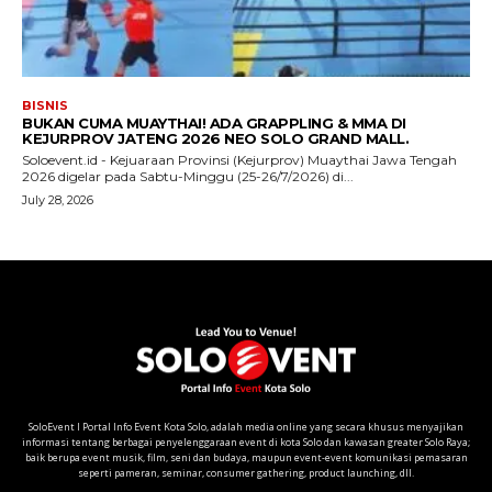
SoloEvent I Portal Info Event Kota Solo, adalah media online yang secara khusus menyajikan
informasi tentang berbagai penyelenggaraan event di kota Solo dan kawasan greater Solo Raya;
baik berupa event musik, film, seni dan budaya, maupun event-event komunikasi pemasaran
seperti pameran, seminar, consumer gathering, product launching, dll.