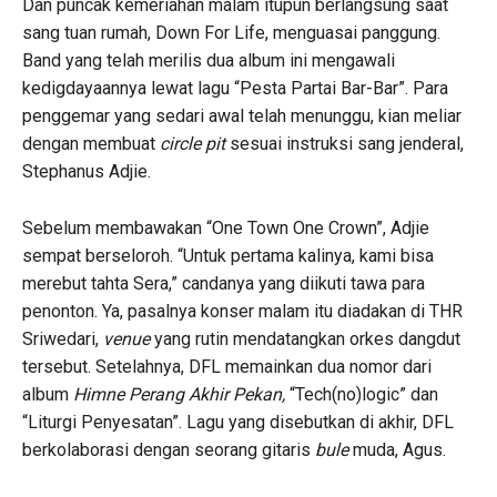
Dan puncak kemeriahan malam itupun berlangsung saat
sang tuan rumah, Down For Life, menguasai panggung.
Band yang telah merilis dua album ini mengawali
kedigdayaannya lewat lagu “Pesta Partai Bar-Bar”. Para
penggemar yang sedari awal telah menunggu, kian meliar
dengan membuat
circle pit
sesuai instruksi sang jenderal,
Stephanus Adjie.
Sebelum membawakan “One Town One Crown”, Adjie
sempat berseloroh. “Untuk pertama kalinya, kami bisa
merebut tahta Sera,” candanya yang diikuti tawa para
penonton. Ya, pasalnya konser malam itu diadakan di THR
Sriwedari,
venue
yang rutin mendatangkan orkes dangdut
tersebut. Setelahnya, DFL memainkan dua nomor dari
album
Himne Perang Akhir Pekan,
“Tech(no)logic” dan
“Liturgi Penyesatan”. Lagu yang disebutkan di akhir, DFL
berkolaborasi dengan seorang gitaris
bule
muda, Agus.