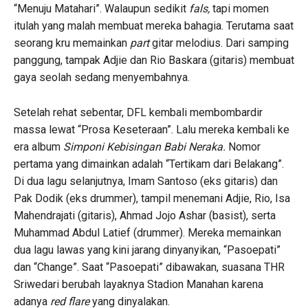
“Menuju Matahari”. Walaupun sedikit
fals,
tapi momen
itulah yang malah membuat mereka bahagia. Terutama saat
seorang kru memainkan
part
gitar melodius. Dari samping
panggung, tampak Adjie dan Rio Baskara (gitaris) membuat
gaya seolah sedang menyembahnya.
Setelah rehat sebentar, DFL kembali membombardir
massa lewat “Prosa Keseteraan”. Lalu mereka kembali ke
era album
Simponi Kebisingan Babi Neraka.
Nomor
pertama yang dimainkan adalah “Tertikam dari Belakang”.
Di dua lagu selanjutnya, Imam Santoso (eks gitaris) dan
Pak Dodik (eks drummer), tampil menemani Adjie, Rio, Isa
Mahendrajati (gitaris), Ahmad Jojo Ashar (basist), serta
Muhammad Abdul Latief (drummer). Mereka memainkan
dua lagu lawas yang kini jarang dinyanyikan, “Pasoepati”
dan “Change”. Saat “Pasoepati” dibawakan, suasana THR
Sriwedari berubah layaknya Stadion Manahan karena
adanya
red flare
yang dinyalakan.