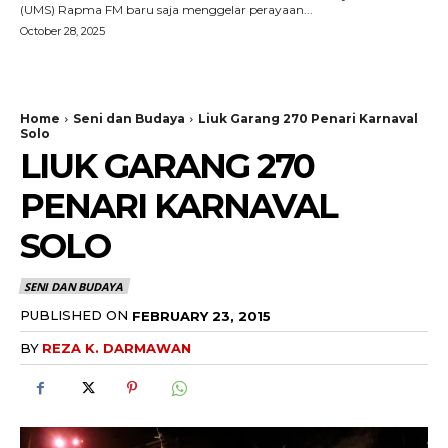
(UMS) Rapma FM baru saja menggelar perayaan...
October 28, 2025