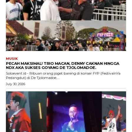
MUSIK
PECAH MAKSIMAL! TRIO MACAN, DENNY CAKNAN HINGGA
NDX AKA SUKSES GOYANG DE TJOLOMADOE.
Soloevent.id - Ribuan orang joget bareng di konser FYP (FestivalnYa
Pedangdut) di De Tjolomadoe,...
July 30, 2026