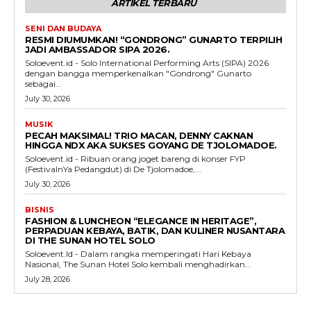
ARTIKEL TERBARU
SENI DAN BUDAYA
RESMI DIUMUMKAN! “GONDRONG” GUNARTO TERPILIH
JADI AMBASSADOR SIPA 2026.
Soloevent.id - Solo International Performing Arts (SIPA) 2026
dengan bangga memperkenalkan "Gondrong" Gunarto
sebagai...
July 30, 2026
MUSIK
PECAH MAKSIMAL! TRIO MACAN, DENNY CAKNAN
HINGGA NDX AKA SUKSES GOYANG DE TJOLOMADOE.
Soloevent.id - Ribuan orang joget bareng di konser FYP
(FestivalnYa Pedangdut) di De Tjolomadoe,...
July 30, 2026
BISNIS
FASHION & LUNCHEON “ELEGANCE IN HERITAGE”,
PERPADUAN KEBAYA, BATIK, DAN KULINER NUSANTARA
DI THE SUNAN HOTEL SOLO
Soloevent.Id - Dalam rangka memperingati Hari Kebaya
Nasional, The Sunan Hotel Solo kembali menghadirkan...
July 28, 2026