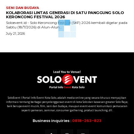
SENI DAN BUDAYA
KOLABORASI LINTAS GENERASI DI SATU PANGGUNG SOLO
KERONCONG FESTIVAL 2026
Soloevent.id - Solo Keroncong Festival (SKF) 2026 kembali digelar pada
Sabtu (18/7/2026) di Alun-Alun...
July 21, 2026
SoloEvent I Portal Info Event Kota Solo, adalah media online yang secara khusus menyajikan
informasi tentang berbagai penyelenggaraan event di kota Solo dan kawasan greater Solo Raya;
baik berupa event musik, film, seni dan budaya, maupun event-event komunikasi pemasaran
seperti pameran, seminar, consumer gathering, product launching, dll.
Business inquiries :
0818-263-823