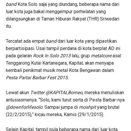
band
Kota Solo saja yang diundang, beberapa nama dari
luar kota juga bakal menggempur perhelatan yang
dilangsungkan di Taman Hiburan Rakyat (THR) Sriwedari
itu.
Tercatat ada empat
band
dari luar kota yang dipastikan
berpartisipasi. Usai tampil perdana di kota berplat AD ini
pada gelaran
Rock In Solo 2013
lalu
,
grup
metalcore
asal
Tenggarong Kutai Kartanegara, Kapital, akan menyapa
kembali penikmat musik metal Kota Bengawan dalam
Pesta Partai Barbar Fest 2015.
Lewat akun
Twitter
@KAPITALBorneo
, mereka menuliskan
antusiasmenya. “Solo, kami turut serta di Pesta Barbar-nya
@downforlifesolo
. Sampai jumpa di
moshpit
yang brutal
(22/2/2015),” kicau mereka, Kamis (29/1/2015).
Selain Kapital, tampil pula beberapa nama dari luar kota.