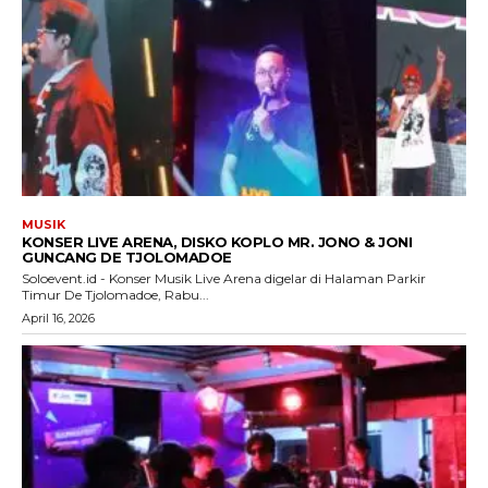
MUSIK
KONSER LIVE ARENA, DISKO KOPLO MR. JONO & JONI
GUNCANG DE TJOLOMADOE
Soloevent.id - Konser Musik Live Arena digelar di Halaman Parkir
Timur De Tjolomadoe, Rabu...
April 16, 2026