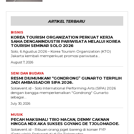
ARTIKEL TERBARU
BISNIS
KOREA TOURISM ORGANIZATION PERKUAT KERJA
SAMA DENGANINDUSTRI PARIWISATA MELALUI KOREA
TOURISM SEMINAR SOLO 2026
Solo, 6 Agustus 2026 – Korea Tourism Organization (KTO)
Jakarta kembali memperkuat promosi pariwisata...
August 7, 2026
SENI DAN BUDAYA
RESMI DIUMUMKAN! “GONDRONG” GUNARTO TERPILIH
JADI AMBASSADOR SIPA 2026.
Soloevent.id - Solo International Performing Arts (SIPA) 2026
dengan bangga memperkenalkan "Gondrong" Gunarto
sebagai...
July 30, 2026
MUSIK
PECAH MAKSIMAL! TRIO MACAN, DENNY CAKNAN
HINGGA NDX AKA SUKSES GOYANG DE TJOLOMADOE.
Soloevent.id - Ribuan orang joget bareng di konser FYP
(FestivalnYa Pedangdut) di De Tjolomadoe,...