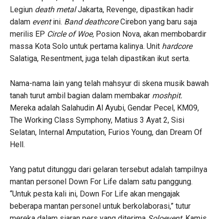
Legiun
death metal
Jakarta, Revenge, dipastikan hadir
dalam
event
ini.
Band
deathcore
Cirebon yang baru saja
merilis EP
Circle of Woe,
Posion Nova, akan membobardir
massa Kota Solo untuk pertama kalinya. Unit
hardcore
Salatiga, Resentment, juga telah dipastikan ikut serta.
Nama-nama lain yang telah mahsyur di skena musik bawah
tanah turut ambil bagian dalam membakar
moshpit.
Mereka adalah Salahudin Al Ayubi, Gendar Pecel, KM09,
The Working Class Symphony, Matius 3 Ayat 2, Sisi
Selatan, Internal Amputation, Furios Young, dan Dream Of
Hell.
Yang patut ditunggu dari gelaran tersebut adalah tampilnya
mantan personel Down For Life dalam satu panggung.
“Untuk pesta kali ini, Down For Life akan mengajak
beberapa mantan personel untuk berkolaborasi,” tutur
mereka dalam siaran pers yang diterima
Soloevent,
Kamis.