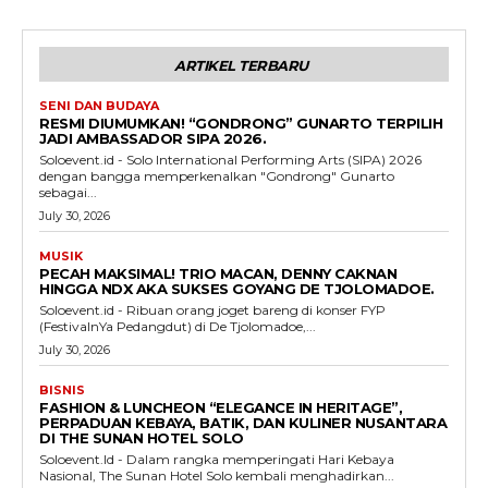
ARTIKEL TERBARU
SENI DAN BUDAYA
RESMI DIUMUMKAN! “GONDRONG” GUNARTO TERPILIH
JADI AMBASSADOR SIPA 2026.
Soloevent.id - Solo International Performing Arts (SIPA) 2026
dengan bangga memperkenalkan "Gondrong" Gunarto
sebagai...
July 30, 2026
MUSIK
PECAH MAKSIMAL! TRIO MACAN, DENNY CAKNAN
HINGGA NDX AKA SUKSES GOYANG DE TJOLOMADOE.
Soloevent.id - Ribuan orang joget bareng di konser FYP
(FestivalnYa Pedangdut) di De Tjolomadoe,...
July 30, 2026
BISNIS
FASHION & LUNCHEON “ELEGANCE IN HERITAGE”,
PERPADUAN KEBAYA, BATIK, DAN KULINER NUSANTARA
DI THE SUNAN HOTEL SOLO
Soloevent.Id - Dalam rangka memperingati Hari Kebaya
Nasional, The Sunan Hotel Solo kembali menghadirkan...