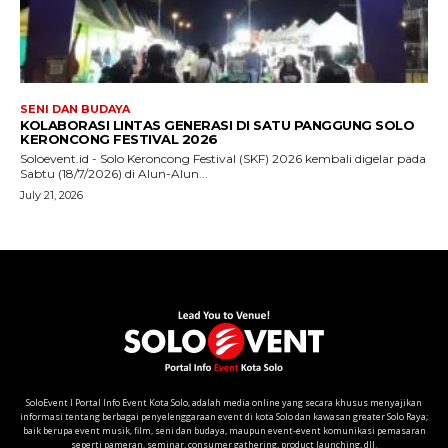
SoloEvent I Portal Info Event Kota Solo, adalah media online yang secara khusus menyajikan
informasi tentang berbagai penyelenggaraan event di kota Solo dan kawasan greater Solo Raya;
baik berupa event musik, film, seni dan budaya, maupun event-event komunikasi pemasaran
seperti pameran, seminar, consumer gathering, product launching, dll.