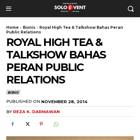
Home
Bisnis
Royal High Tea & Talkshow Bahas Peran
Public Relations
ROYAL HIGH TEA &
TALKSHOW BAHAS
PERAN PUBLIC
RELATIONS
BISNIS
PUBLISHED ON
NOVEMBER 28, 2014
BY
REZA K. DARMAWAN