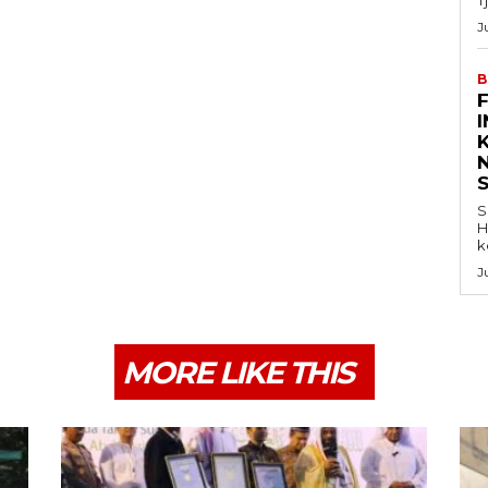
J
B
K
S
H
k
J
MORE LIKE THIS