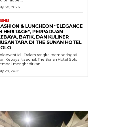
uly 30, 2026
ISNIS
FASHION & LUNCHEON “ELEGANCE
IN HERITAGE”, PERPADUAN
EBAYA, BATIK, DAN KULINER
NUSANTARA DI THE SUNAN HOTEL
SOLO
oloevent.Id - Dalam rangka memperingati
ari Kebaya Nasional, The Sunan Hotel Solo
embali menghadirkan...
uly 28, 2026