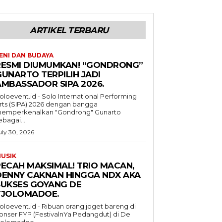
ARTIKEL TERBARU
ENI DAN BUDAYA
RESMI DIUMUMKAN! “GONDRONG”
GUNARTO TERPILIH JADI
AMBASSADOR SIPA 2026.
oloevent.id - Solo International Performing
rts (SIPA) 2026 dengan bangga
emperkenalkan "Gondrong" Gunarto
ebagai...
uly 30, 2026
USIK
PECAH MAKSIMAL! TRIO MACAN,
DENNY CAKNAN HINGGA NDX AKA
SUKSES GOYANG DE
TJOLOMADOE.
oloevent.id - Ribuan orang joget bareng di
onser FYP (FestivalnYa Pedangdut) di De
jolomadoe,...