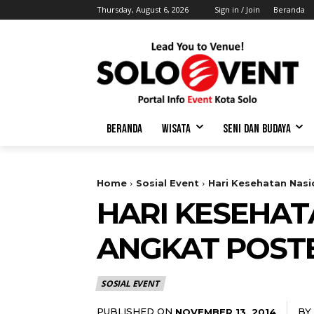
Thursday, August 6, 2026
Sign in / Join
Beranda
BERANDA
WISATA
SENI DAN BUDAYA
Home
Sosial Event
Hari Kesehatan Nas
HARI KESEHAT
ANGKAT POST
SOSIAL EVENT
PUBLISHED ON
BY
NOVEMBER 13, 2014