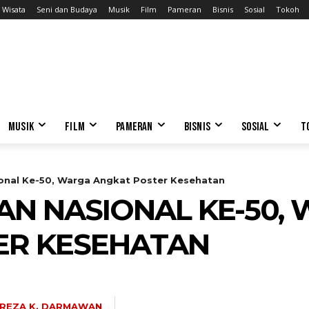
Wisata
Seni dan Budaya
Musik
Film
Pameran
Bisnis
Sosial
Tokoh
MUSIK
FILM
PAMERAN
BISNIS
SOSIAL
T
ional Ke-50, Warga Angkat Poster Kesehatan
AN NASIONAL KE-50,
ER KESEHATAN
REZA K. DARMAWAN