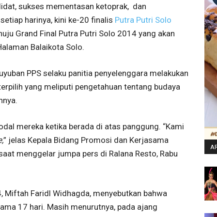
didat, sukses mementasan ketoprak, dan
iap harinya, kini ke-20 finalis
Putra Putri Solo
ju Grand Final Putra Putri Solo 2014 yang akan
alaman Balaikota Solo.
yuban PPS selaku panitia penyelenggara melakukan
erpilih yang meliputi pengetahuan tentang budaya
nnya.
dal mereka ketika berada di atas panggung. “Kami
,
” jelas Kepala Bidang Promosi dan Kerjasama
AR
 saat menggelar jumpa pers di Ralana Resto, Rabu
, Miftah Faridl Widhagda, menyebutkan bahwa
ama 17 hari. Masih menurutnya, pada ajang