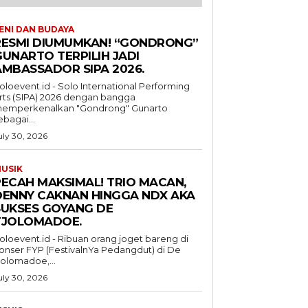
ENI DAN BUDAYA
RESMI DIUMUMKAN! “GONDRONG”
GUNARTO TERPILIH JADI
AMBASSADOR SIPA 2026.
oloevent.id - Solo International Performing
rts (SIPA) 2026 dengan bangga
emperkenalkan "Gondrong" Gunarto
ebagai...
uly 30, 2026
USIK
PECAH MAKSIMAL! TRIO MACAN,
DENNY CAKNAN HINGGA NDX AKA
SUKSES GOYANG DE
TJOLOMADOE.
oloevent.id - Ribuan orang joget bareng di
onser FYP (FestivalnYa Pedangdut) di De
jolomadoe,...
uly 30, 2026