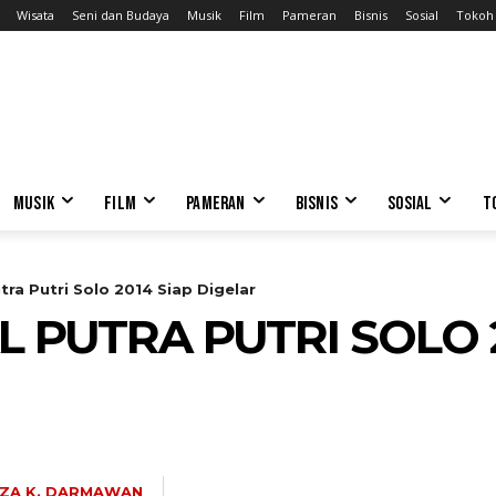
Wisata
Seni dan Budaya
Musik
Film
Pameran
Bisnis
Sosial
Tokoh
MUSIK
FILM
PAMERAN
BISNIS
SOSIAL
T
tra Putri Solo 2014 Siap Digelar
 PUTRA PUTRI SOLO 2
ZA K. DARMAWAN