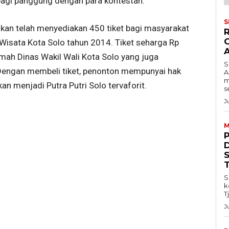
agi panggung dengan para kontestan.
S
kan telah menyediakan 450 tiket bagi masyarakat
a Wisata Kota Solo tahun 2014. Tiket seharga Rp
mah Dinas Wakil Wali Kota Solo yang juga
S
 Dengan membeli tiket, penonton mempunyai hak
A
m
n menjadi Putra Putri Solo tervaforit.
s
J
M
S
k
T
J