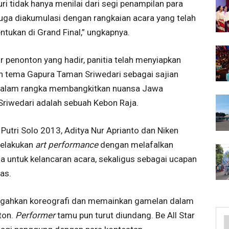
ri tidak hanya menilai dari segi penampilan para
 juga diakumulasi dengan rangkaian acara yang telah
entukan di Grand Final,” ungkapnya.
 penonton yang hadir, panitia telah menyiapkan
n tema Gapura Taman Sriwedari sebagai sajian
ih dalam rangka membangkitkan nuansa Jawa
Sriwedari adalah sebuah Kebon Raja.
utri Solo 2013, Aditya Nur Aprianto dan Niken
melakukan
art performance
dengan melafalkan
a untuk kelancaran acara, sekaligus sebagai ucapan
as.
engahkan koreografi dan memainkan gamelan dalam
ton.
Performer
tamu pun turut diundang. Be All Star