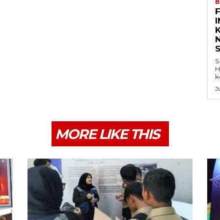
B
K
S
H
k
J
MORE LIKE THIS