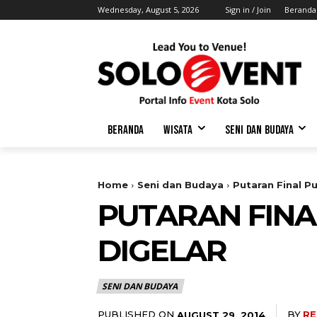
Wednesday, August 5, 2026
Sign in / Join
Beranda
BERANDA
WISATA
SENI DAN BUDAYA
Home
Seni dan Budaya
Putaran Final Pu
PUTARAN FINAL
DIGELAR
SENI DAN BUDAYA
PUBLISHED ON
BY
RE
AUGUST 29, 2014