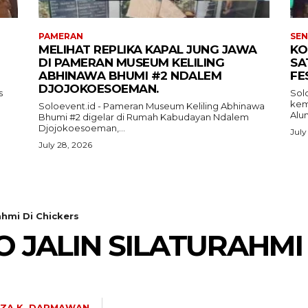
PAMERAN
SEN
MELIHAT REPLIKA KAPAL JUNG JAWA
KO
DI PAMERAN MUSEUM KELILING
SA
ABHINAWA BHUMI #2 NDALEM
FE
DJOJOKOESOEMAN.
s
Sol
kemb
Soloevent.id - Pameran Museum Keliling Abhinawa
Alun
Bhumi #2 digelar di Rumah Kabudayan Ndalem
Djojokoesoeman,...
July
July 28, 2026