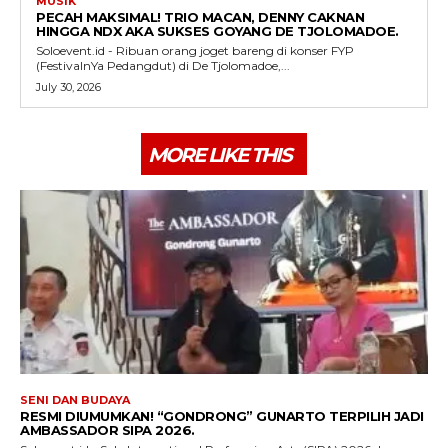
MUSIK
PECAH MAKSIMAL! TRIO MACAN, DENNY CAKNAN
HINGGA NDX AKA SUKSES GOYANG DE TJOLOMADOE.
Soloevent.id - Ribuan orang joget bareng di konser FYP
(FestivalnYa Pedangdut) di De Tjolomadoe,...
July 30, 2026
MORE LIKE THIS
SENI DAN BUDAYA
RESMI DIUMUMKAN! “GONDRONG” GUNARTO TERPILIH JADI
AMBASSADOR SIPA 2026.