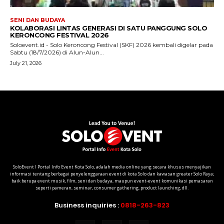
SoloEvent I Portal Info Event Kota Solo, adalah media online yang secara khusus menyajikan
informasi tentang berbagai penyelenggaraan event di kota Solo dan kawasan greater Solo Raya;
baik berupa event musik, film, seni dan budaya, maupun event-event komunikasi pemasaran
seperti pameran, seminar, consumer gathering, product launching, dll.
Business inquiries :
0818-263-823