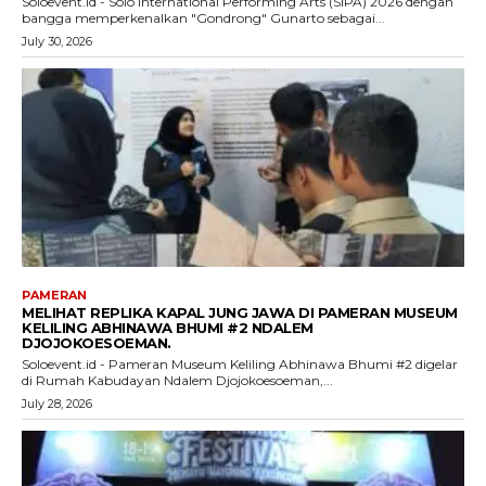
Soloevent.id - Solo International Performing Arts (SIPA) 2026 dengan
bangga memperkenalkan "Gondrong" Gunarto sebagai...
July 30, 2026
PAMERAN
MELIHAT REPLIKA KAPAL JUNG JAWA DI PAMERAN MUSEUM
KELILING ABHINAWA BHUMI #2 NDALEM
DJOJOKOESOEMAN.
Soloevent.id - Pameran Museum Keliling Abhinawa Bhumi #2 digelar
di Rumah Kabudayan Ndalem Djojokoesoeman,...
July 28, 2026