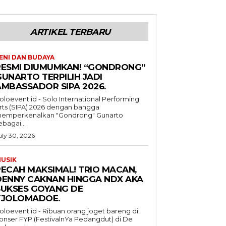
ARTIKEL TERBARU
ENI DAN BUDAYA
RESMI DIUMUMKAN! “GONDRONG”
GUNARTO TERPILIH JADI
AMBASSADOR SIPA 2026.
oloevent.id - Solo International Performing
rts (SIPA) 2026 dengan bangga
emperkenalkan "Gondrong" Gunarto
ebagai...
uly 30, 2026
USIK
PECAH MAKSIMAL! TRIO MACAN,
DENNY CAKNAN HINGGA NDX AKA
SUKSES GOYANG DE
TJOLOMADOE.
oloevent.id - Ribuan orang joget bareng di
onser FYP (FestivalnYa Pedangdut) di De