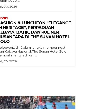
jolomadoe,...
uly 30, 2026
ISNIS
FASHION & LUNCHEON “ELEGANCE
IN HERITAGE”, PERPADUAN
EBAYA, BATIK, DAN KULINER
NUSANTARA DI THE SUNAN HOTEL
SOLO
oloevent.Id - Dalam rangka memperingati
ari Kebaya Nasional, The Sunan Hotel Solo
embali menghadirkan...
uly 28, 2026