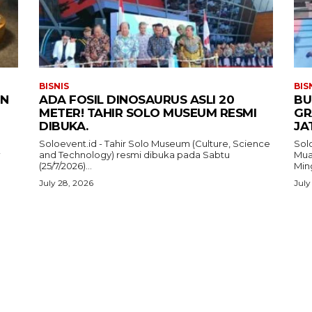
BISNIS
BIS
IN
ADA FOSIL DINOSAURUS ASLI 20
BU
METER! TAHIR SOLO MUSEUM RESMI
GR
DIBUKA.
JA
Soloevent.id - Tahir Solo Museum (Culture, Science
Solo
and Technology) resmi dibuka pada Sabtu
Mua
i
(25/7/2026)...
Ming
July 28, 2026
July