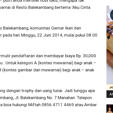
– putri anda memiliki hobi lukis, mengapa tak
rnai di Resto Balekambang bertema ‘Aku Cinta
to Balekambang, komunitas Gemar Ikan dan
ar pada hari Minggu, 22 Juni 2014, mulai pukul 08.00
rmulir pendaftaran dan membayar biaya Rp. 30,000
itu : Untuk kategori A (kontes mewarnai) bagi anak –
i B (kontes gambar dan mewarnai) bagi anak – anak
ng dengan trophy dan uang tunai. Jadi tunggu apa
AR
kambang, Jl. Balekambang No. 7 Manahan. Telepon
nda bisa hubungi Miftah 0856 4711 4469 atau Ambar