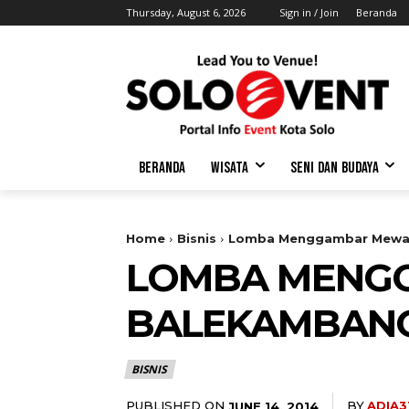
Thursday, August 6, 2026
Sign in / Join
Beranda
BERANDA
WISATA
SENI DAN BUDAYA
Home
Bisnis
Lomba Menggambar Mewar
LOMBA MENGG
BALEKAMBAN
BISNIS
PUBLISHED ON
BY
ADIA3
JUNE 14, 2014