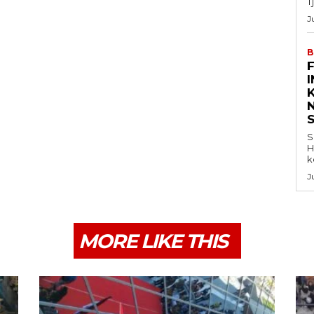
T
J
B
K
S
H
k
J
MORE LIKE THIS