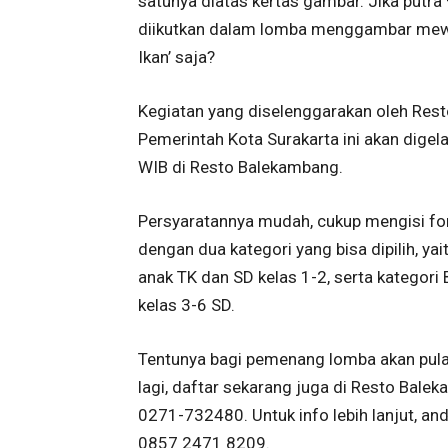
satunya diatas kertas gambar. Jika putra 
diikutkan dalam lomba menggambar mewa
Ikan’ saja?
Kegiatan yang diselenggarakan oleh Res
Pemerintah Kota Surakarta ini akan digel
WIB di Resto Balekambang.
Persyaratannya mudah, cukup mengisi fo
dengan dua kategori yang bisa dipilih, ya
anak TK dan SD kelas 1-2, serta kategor
kelas 3-6 SD.
Tentunya bagi pemenang lomba akan pula
lagi, daftar sekarang juga di Resto Bale
0271-732480. Untuk info lebih lanjut, a
0857 2471 8209.