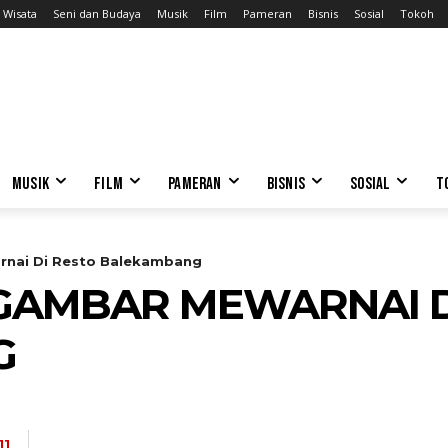
Wisata
Seni dan Budaya
Musik
Film
Pameran
Bisnis
Sosial
Tokoh
MUSIK
FILM
PAMERAN
BISNIS
SOSIAL
T
nai Di Resto Balekambang
AMBAR MEWARNAI D
G
11