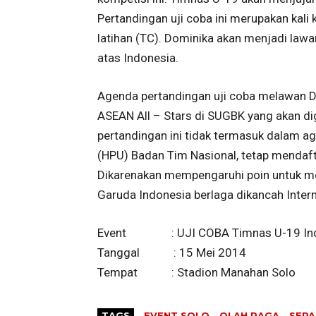
Pertandingan uji coba ini merupakan ka
latihan (TC). Dominika akan menjadi law
atas Indonesia.
Agenda pertandingan uji coba melawan Do
ASEAN All – Stars di SUGBK yang akan di
pertandingan ini tidak termasuk dalam ag
(HPU) Badan Tim Nasional, tetap mendafta
Dikarenakan mempengaruhi poin untuk me
Garuda Indonesia berlaga dikancah Intern
Event : UJI COBA Timnas U-19 Indon
Tanggal : 15 Mei 2014
Tempat : Stadion Manahan Solo
TAGS
EVENT SOLO
OLAH RAGA
SEPA