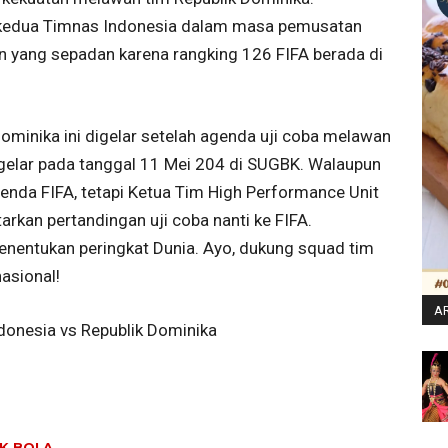
li kedua Timnas Indonesia dalam masa pemusatan
an yang sepadan karena rangking 126 FIFA berada di
minika ini digelar setelah agenda uji coba melawan
gelar pada tanggal 11 Mei 204 di SUGBK. Walaupun
enda FIFA, tetapi Ketua Tim High Performance Unit
rkan pertandingan uji coba nanti ke FIFA.
nentukan peringkat Dunia. Ayo, dukung squad tim
asional!
AR
esia vs Republik Dominika
K BOLA