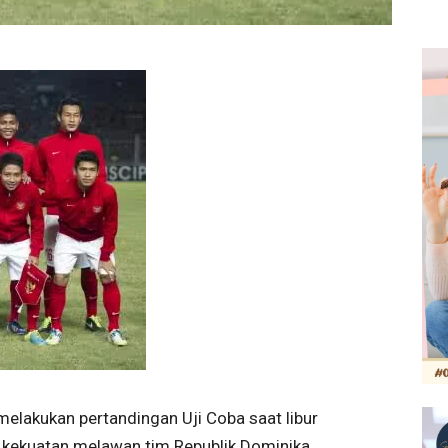
elakukan pertandingan Uji Coba saat libur
l kekuatan melawan tim Republik Dominika.