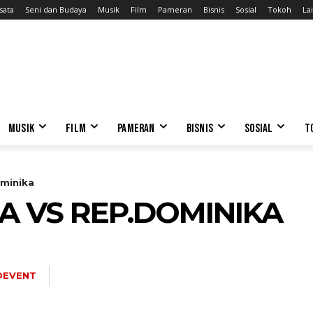
sata
Seni dan Budaya
Musik
Film
Pameran
Bisnis
Sosial
Tokoh
Lai
MUSIK
FILM
PAMERAN
BISNIS
SOSIAL
T
ominika
NA VS REP.DOMINIKA
OEVENT