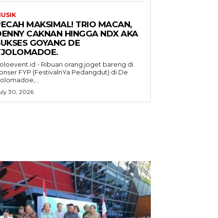
USIK
PECAH MAKSIMAL! TRIO MACAN,
DENNY CAKNAN HINGGA NDX AKA
SUKSES GOYANG DE
TJOLOMADOE.
oloevent.id - Ribuan orang joget bareng di
onser FYP (FestivalnYa Pedangdut) di De
jolomadoe,...
uly 30, 2026