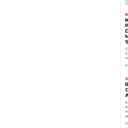
B
S
O
m
A
S
S
A
m
s
J