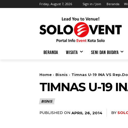
Friday, August 7, 2026
Sign in / Join
Beranda
Wi
BERANDA
WISATA
SENI DAN BUDAYA
Home
Bisnis
Timnas U-19 INA VS Rep.D
TIMNAS U-19 I
BISNIS
PUBLISHED ON
BY
SOL
APRIL 26, 2014