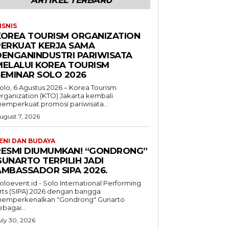
ISNIS
KOREA TOURISM ORGANIZATION
PERKUAT KERJA SAMA
DENGANINDUSTRI PARIWISATA
MELALUI KOREA TOURISM
SEMINAR SOLO 2026
olo, 6 Agustus 2026 – Korea Tourism
rganization (KTO) Jakarta kembali
emperkuat promosi pariwisata...
ugust 7, 2026
ENI DAN BUDAYA
RESMI DIUMUMKAN! “GONDRONG”
GUNARTO TERPILIH JADI
AMBASSADOR SIPA 2026.
oloevent.id - Solo International Performing
rts (SIPA) 2026 dengan bangga
emperkenalkan "Gondrong" Gunarto
ebagai...
uly 30, 2026