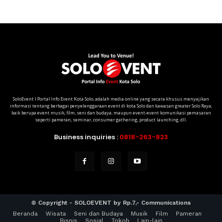
SoloEvent I Portal Info Event Kota Solo, adalah media online yang secara khusus menyajikan
informasi tentang berbagai penyelenggaraan event di kota Solo dan kawasan greater Solo Raya;
baik berupa event musik, film, seni dan budaya, maupun event-event komunikasi pemasaran
seperti pameran, seminar, consumer gathering, product launching, dll.
Business inquiries :
0818-263-823
© Copyright - SOLOEVENT by Rp.7,- Communications
Beranda
Wisata
Seni dan Budaya
Musik
Film
Pameran
Bisnis
Sosial
Tokoh
Lain-lain