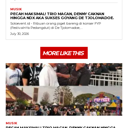
MUSIK
PECAH MAKSIMAL! TRIO MACAN, DENNY CAKNAN
HINGGA NDX AKA SUKSES GOYANG DE TJOLOMADOE.
Soloevent.id - Ribuan orang joget bareng di konser FYP
(FestivalnYa Pedangdut) di De Tjolomadoe,...
July 30, 2026
MORE LIKE THIS
MUSIK
PECAH MAKSIMAL! TRIO MACAN, DENNY CAKNAN HINGGA