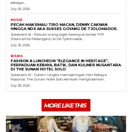
sebagai...
July 30, 2026
MUSIK
PECAH MAKSIMAL! TRIO MACAN, DENNY CAKNAN
HINGGA NDX AKA SUKSES GOYANG DE TJOLOMADOE.
Soloevent.id - Ribuan orang joget bareng di konser FYP
(FestivalnYa Pedangdut) di De Tjolomadoe,...
July 30, 2026
BISNIS
FASHION & LUNCHEON “ELEGANCE IN HERITAGE”,
PERPADUAN KEBAYA, BATIK, DAN KULINER NUSANTARA
DI THE SUNAN HOTEL SOLO
Soloevent.Id - Dalam rangka memperingati Hari Kebaya
Nasional, The Sunan Hotel Solo kembali menghadirkan...
July 28, 2026
MORE LIKE THIS