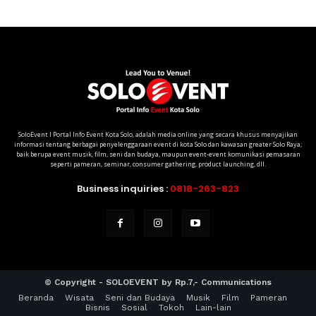
SoloEvent I Portal Info Event Kota Solo, adalah media online yang secara khusus menyajikan
informasi tentang berbagai penyelenggaraan event di kota Solo dan kawasan greater Solo Raya;
baik berupa event musik, film, seni dan budaya, maupun event-event komunikasi pemasaran
seperti pameran, seminar, consumer gathering, product launching, dll.
Business inquiries :
0818-263-823
© Copyright - SOLOEVENT by Rp.7,- Communications
Beranda
Wisata
Seni dan Budaya
Musik
Film
Pameran
Bisnis
Sosial
Tokoh
Lain-lain