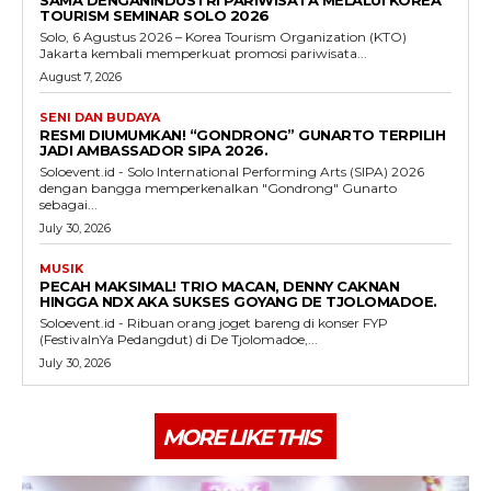
SAMA DENGANINDUSTRI PARIWISATA MELALUI KOREA
TOURISM SEMINAR SOLO 2026
Solo, 6 Agustus 2026 – Korea Tourism Organization (KTO)
Jakarta kembali memperkuat promosi pariwisata...
August 7, 2026
SENI DAN BUDAYA
RESMI DIUMUMKAN! “GONDRONG” GUNARTO TERPILIH
JADI AMBASSADOR SIPA 2026.
Soloevent.id - Solo International Performing Arts (SIPA) 2026
dengan bangga memperkenalkan "Gondrong" Gunarto
sebagai...
July 30, 2026
MUSIK
PECAH MAKSIMAL! TRIO MACAN, DENNY CAKNAN
HINGGA NDX AKA SUKSES GOYANG DE TJOLOMADOE.
Soloevent.id - Ribuan orang joget bareng di konser FYP
(FestivalnYa Pedangdut) di De Tjolomadoe,...
July 30, 2026
MORE LIKE THIS