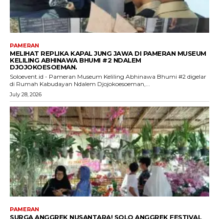
PAMERAN
MELIHAT REPLIKA KAPAL JUNG JAWA DI PAMERAN MUSEUM
KELILING ABHINAWA BHUMI #2 NDALEM
DJOJOKOESOEMAN.
Soloevent.id - Pameran Museum Keliling Abhinawa Bhumi #2 digelar
di Rumah Kabudayan Ndalem Djojokoesoeman,...
July 28, 2026
PAMERAN
SURGA ANGGREK NUSANTARA! SOLO ANGGREK FESTIVAL