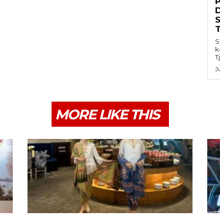
S
k
T
J
MORE LIKE THIS