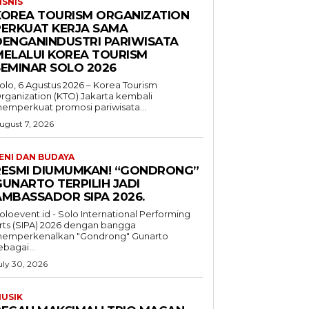
ISNIS
KOREA TOURISM ORGANIZATION
PERKUAT KERJA SAMA
DENGANINDUSTRI PARIWISATA
MELALUI KOREA TOURISM
SEMINAR SOLO 2026
olo, 6 Agustus 2026 – Korea Tourism
rganization (KTO) Jakarta kembali
emperkuat promosi pariwisata...
ugust 7, 2026
ENI DAN BUDAYA
RESMI DIUMUMKAN! “GONDRONG”
GUNARTO TERPILIH JADI
AMBASSADOR SIPA 2026.
oloevent.id - Solo International Performing
rts (SIPA) 2026 dengan bangga
emperkenalkan "Gondrong" Gunarto
ebagai...
uly 30, 2026
USIK