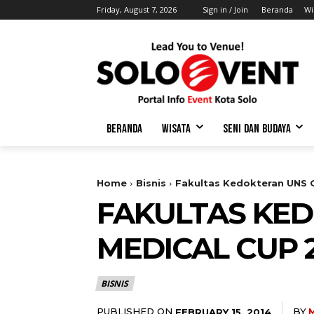
Friday, August 7, 2026
Sign in / Join
Beranda
Wi
BERANDA
WISATA
SENI DAN BUDAYA
Home
Bisnis
Fakultas Kedokteran UNS G
FAKULTAS KE
MEDICAL CUP 
BISNIS
PUBLISHED ON
BY
FEBRUARY 15, 2014