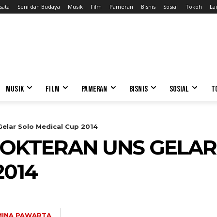
sata
Seni dan Budaya
Musik
Film
Pameran
Bisnis
Sosial
Tokoh
Lai
MUSIK
FILM
PAMERAN
BISNIS
SOSIAL
T
elar Solo Medical Cup 2014
DOKTERAN UNS GELAR
2014
MINA PAWARTA