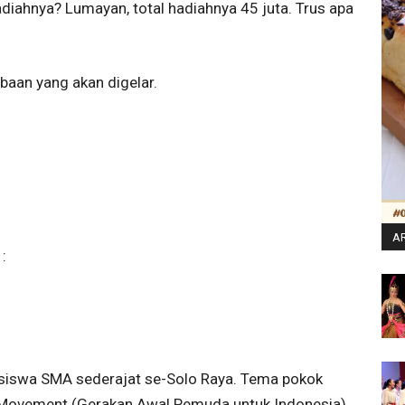
adiahnya? Lumayan, total hadiahnya 45 juta. Trus apa
baan yang akan digelar.
AR
:
eh siswa SMA sederajat se-Solo Raya. Tema pokok
st Movement (Gerakan Awal Pemuda untuk Indonesia).