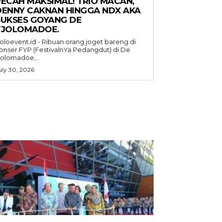
PECAH MAKSIMAL! TRIO MACAN,
DENNY CAKNAN HINGGA NDX AKA
SUKSES GOYANG DE
TJOLOMADOE.
oloevent.id - Ribuan orang joget bareng di
onser FYP (FestivalnYa Pedangdut) di De
jolomadoe,...
uly 30, 2026