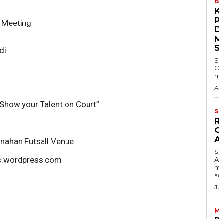
B
l Meeting
i :
S
)
O
m
A
Show your Talent on Court”
S
anahan Futsall Venue
S
uns.wordpress.com
A
m
s
J
M