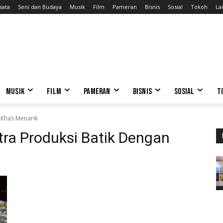
sata
Seni dan Budaya
Musik
Film
Pameran
Bisnis
Sosial
Tokoh
Lai
MUSIK
FILM
PAMERAN
BISNIS
SOSIAL
T
 Khas Menarik
ra Produksi Batik Dengan