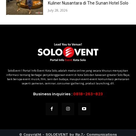
Kuliner Nusantara di The Sunan Hotel Solo
July 28, 2026
SoloEvent I Portal Info Event Kota Solo, adalah media online yang secara khusus menyajikan
informasi tentang berbagai penyelenggaraan event di kota Solo dan kawasan greater Solo Raya;
baik berupa event musik, film, seni dan budaya, maupun event-event komunikasi pemasaran
seperti pameran, seminar, consumer gathering, product launching, dll.
Business inquiries :
0818-263-823
© Copyright - SOLOEVENT by Rp.7,- Communications