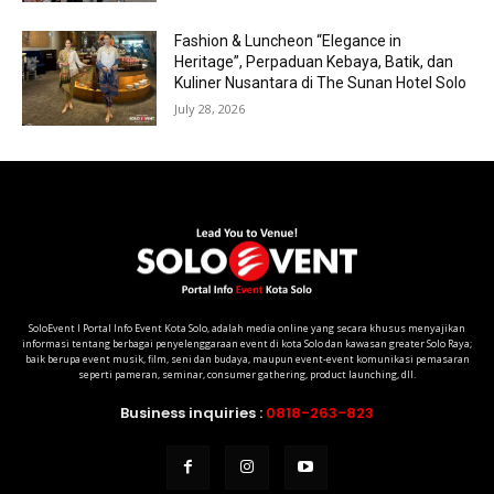
Fashion & Luncheon “Elegance in
Heritage”, Perpaduan Kebaya, Batik, dan
Kuliner Nusantara di The Sunan Hotel Solo
July 28, 2026
SoloEvent I Portal Info Event Kota Solo, adalah media online yang secara khusus menyajikan
informasi tentang berbagai penyelenggaraan event di kota Solo dan kawasan greater Solo Raya;
baik berupa event musik, film, seni dan budaya, maupun event-event komunikasi pemasaran
seperti pameran, seminar, consumer gathering, product launching, dll.
Business inquiries :
0818-263-823