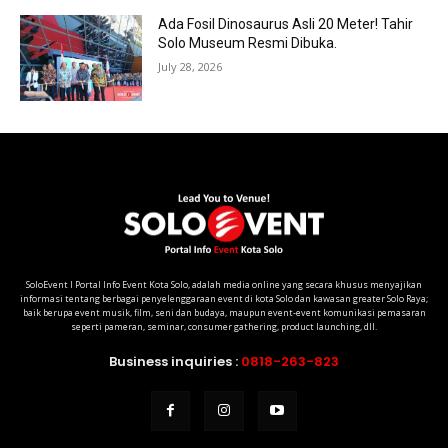
Ada Fosil Dinosaurus Asli 20 Meter! Tahir
Solo Museum Resmi Dibuka.
July 28, 2026
SoloEvent I Portal Info Event Kota Solo, adalah media online yang secara khusus menyajikan
informasi tentang berbagai penyelenggaraan event di kota Solo dan kawasan greater Solo Raya;
baik berupa event musik, film, seni dan budaya, maupun event-event komunikasi pemasaran
seperti pameran, seminar, consumer gathering, product launching, dll.
Business inquiries :
0818-263-823