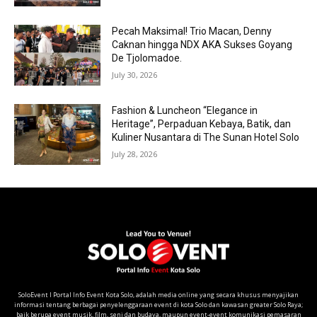
Pecah Maksimal! Trio Macan, Denny
Caknan hingga NDX AKA Sukses Goyang
De Tjolomadoe.
July 30, 2026
Fashion & Luncheon “Elegance in
Heritage”, Perpaduan Kebaya, Batik, dan
Kuliner Nusantara di The Sunan Hotel Solo
July 28, 2026
SoloEvent I Portal Info Event Kota Solo, adalah media online yang secara khusus menyajikan
informasi tentang berbagai penyelenggaraan event di kota Solo dan kawasan greater Solo Raya;
baik berupa event musik, film, seni dan budaya, maupun event-event komunikasi pemasaran