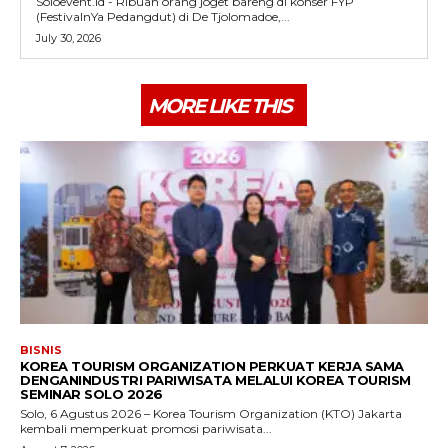
Soloevent.id - Ribuan orang joget bareng di konser FYP
(FestivalnYa Pedangdut) di De Tjolomadoe,...
July 30, 2026
MORE LIKE THIS
BISNIS
KOREA TOURISM ORGANIZATION PERKUAT KERJA SAMA
DENGANINDUSTRI PARIWISATA MELALUI KOREA TOURISM
SEMINAR SOLO 2026
Solo, 6 Agustus 2026 – Korea Tourism Organization (KTO) Jakarta
kembali memperkuat promosi pariwisata...