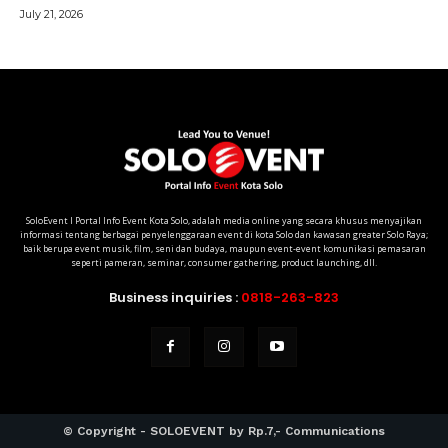
SoloEvent I Portal Info Event Kota Solo, adalah media online yang secara khusus menyajikan
informasi tentang berbagai penyelenggaraan event di kota Solo dan kawasan greater Solo Raya;
baik berupa event musik, film, seni dan budaya, maupun event-event komunikasi pemasaran
seperti pameran, seminar, consumer gathering, product launching, dll.
Business inquiries :
0818-263-823
© Copyright - SOLOEVENT by Rp.7,- Communications