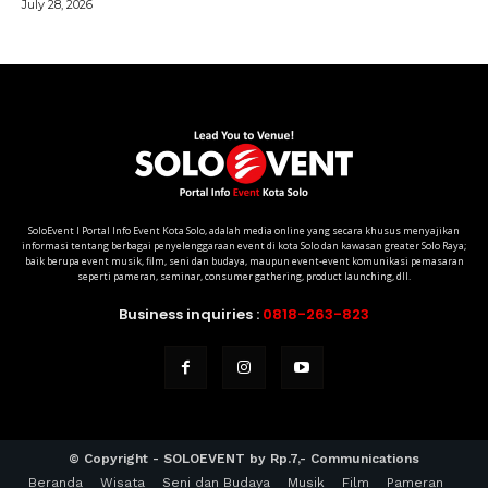
SoloEvent I Portal Info Event Kota Solo, adalah media online yang secara khusus menyajikan
informasi tentang berbagai penyelenggaraan event di kota Solo dan kawasan greater Solo Raya;
baik berupa event musik, film, seni dan budaya, maupun event-event komunikasi pemasaran
seperti pameran, seminar, consumer gathering, product launching, dll.
Business inquiries :
0818-263-823
© Copyright - SOLOEVENT by Rp.7,- Communications
Beranda
Wisata
Seni dan Budaya
Musik
Film
Pameran