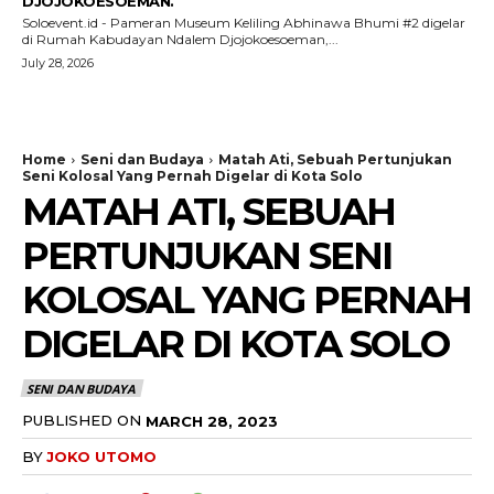
DJOJOKOESOEMAN.
Soloevent.id - Pameran Museum Keliling Abhinawa Bhumi #2 digelar
di Rumah Kabudayan Ndalem Djojokoesoeman,...
July 28, 2026