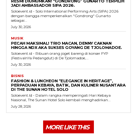
RESMI DIUMUMKAN! “GONDRONG” GUNARTO TERPILIH
JADI AMBASSADOR SIPA 2026.
Soloevent.id - Solo International Performing Arts (SIPA) 2026
dengan bangga memperkenalkan "Gondrong" Gunarto
sebagai...
July 30, 2026
MUSIK
PECAH MAKSIMAL! TRIO MACAN, DENNY CAKNAN
HINGGA NDX AKA SUKSES GOYANG DE TJOLOMADOE.
Soloevent.id - Ribuan orang joget bareng di konser FYP
(FestivalnYa Pedangdut) di De Tjolomadoe,...
July 30, 2026
BISNIS
FASHION & LUNCHEON “ELEGANCE IN HERITAGE”,
PERPADUAN KEBAYA, BATIK, DAN KULINER NUSANTARA
DI THE SUNAN HOTEL SOLO
Soloevent.Id - Dalam rangka memperingati Hari Kebaya
Nasional, The Sunan Hotel Solo kembali menghadirkan...
July 28, 2026
MORE LIKE THIS