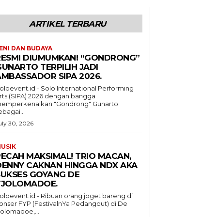
ARTIKEL TERBARU
ENI DAN BUDAYA
RESMI DIUMUMKAN! “GONDRONG”
GUNARTO TERPILIH JADI
AMBASSADOR SIPA 2026.
oloevent.id - Solo International Performing
rts (SIPA) 2026 dengan bangga
emperkenalkan "Gondrong" Gunarto
ebagai...
uly 30, 2026
USIK
PECAH MAKSIMAL! TRIO MACAN,
DENNY CAKNAN HINGGA NDX AKA
SUKSES GOYANG DE
TJOLOMADOE.
oloevent.id - Ribuan orang joget bareng di
onser FYP (FestivalnYa Pedangdut) di De
jolomadoe,...