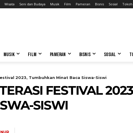
Wisata
Seni dan Budaya
Musik
Film
Pameran
Bisnis
Sosial
Tokoh
MUSIK
FILM
PAMERAN
BISNIS
SOSIAL
T
 Festival 2023, Tumbuhkan Minat Baca Siswa-Siswi
ITERASI FESTIVAL 20
ISWA-SISWI
 NUR