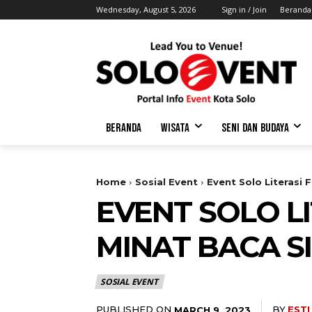
Wednesday, August 5, 2026
Sign in / Join
Beranda
BERANDA
WISATA
SENI DAN BUDAYA
Home
Sosial Event
Event Solo Literasi
EVENT SOLO L
MINAT BACA S
SOSIAL EVENT
PUBLISHED ON
BY
ESTI
MARCH 9, 2023