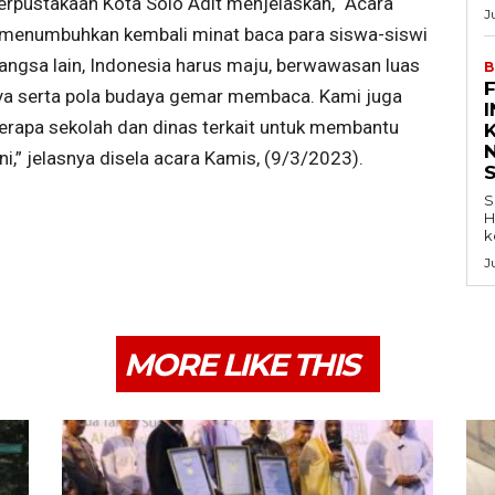
erpustakaan Kota Solo Adit menjelaskan, “Acara
J
tuk menumbuhkan kembali minat baca para siswa-siswi
angsa lain, Indonesia harus maju, berwawasan luas
B
ya serta pola budaya gemar membaca. Kami juga
erapa sekolah dan dinas terkait untuk membantu
K
” jelasnya disela acara Kamis, (9/3/2023).
S
H
k
J
MORE LIKE THIS