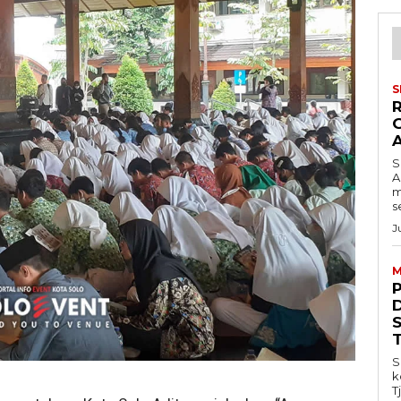
S
S
A
m
s
J
M
S
k
T