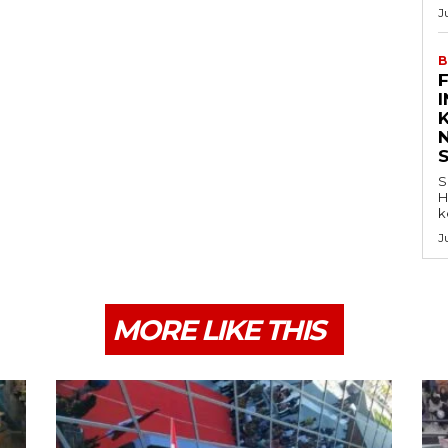
J
B
K
S
H
k
J
MORE LIKE THIS