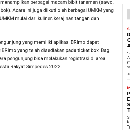
 menampilkan berbagai macam bibit tanaman (sawo,
ok). Acara ini juga diikuti oleh berbagai UMKM yang
MKM mulai dari kuliner, kerajinan tangan dan
S
engunjung yang memiliki aplikasi BRImo dapat
 BRImo yang telah disediakan pada ticket box. Bagi
S
A
ra pengunjung bisa melakukan registrasi di area
m
esta Rakyat Simpedes 2022.
s
J
M
S
k
T