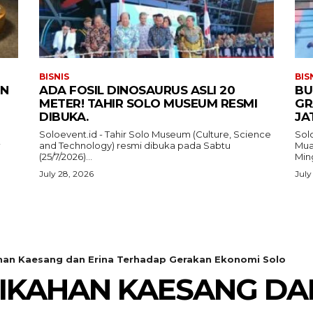
BISNIS
BIS
IN
ADA FOSIL DINOSAURUS ASLI 20
BU
METER! TAHIR SOLO MUSEUM RESMI
GR
DIBUKA.
JA
Soloevent.id - Tahir Solo Museum (Culture, Science
Solo
and Technology) resmi dibuka pada Sabtu
Mua
i
(25/7/2026)...
Ming
July 28, 2026
July