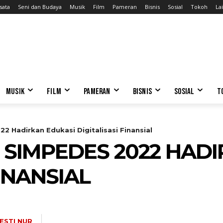
sata
Seni dan Budaya
Musik
Film
Pameran
Bisnis
Sosial
Tokoh
Lai
MUSIK
FILM
PAMERAN
BISNIS
SOSIAL
T
2 Hadirkan Edukasi Digitalisasi Finansial
 SIMPEDES 2022 HAD
FINANSIAL
ESTI NUR