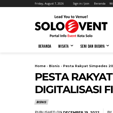
Friday, August 7, 2026
Sign in / Join
Beranda
Wi
BERANDA
WISATA
SENI DAN BUDAYA
Home
Bisnis
Pesta Rakyat Simpedes 202
PESTA RAKYAT
DIGITALISASI 
BISNIS
PUBLISHED ON
BY
DECEMBER 19, 2022