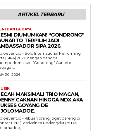
ARTIKEL TERBARU
ENI DAN BUDAYA
RESMI DIUMUMKAN! “GONDRONG”
GUNARTO TERPILIH JADI
AMBASSADOR SIPA 2026.
oloevent.id - Solo International Performing
rts (SIPA) 2026 dengan bangga
emperkenalkan "Gondrong" Gunarto
ebagai...
uly 30, 2026
USIK
PECAH MAKSIMAL! TRIO MACAN,
DENNY CAKNAN HINGGA NDX AKA
SUKSES GOYANG DE
TJOLOMADOE.
oloevent.id - Ribuan orang joget bareng di
onser FYP (FestivalnYa Pedangdut) di De
jolomadoe,...