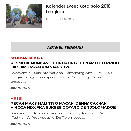
Kalender Event Kota Solo 2018,
Lengkap!
December 6, 2017
ARTIKEL TERBARU
SENI DAN BUDAYA
RESMI DIUMUMKAN! “GONDRONG” GUNARTO TERPILIH
JADI AMBASSADOR SIPA 2026.
Soloevent.id - Solo International Performing Arts (SIPA) 2026
dengan bangga memperkenalkan "Gondrong" Gunarto
sebagai...
July 30, 2026
MUSIK
PECAH MAKSIMAL! TRIO MACAN, DENNY CAKNAN
HINGGA NDX AKA SUKSES GOYANG DE TJOLOMADOE.
Soloevent.id - Ribuan orang joget bareng di konser FYP
(FestivalnYa Pedangdut) di De Tjolomadoe,...
July 30, 2026