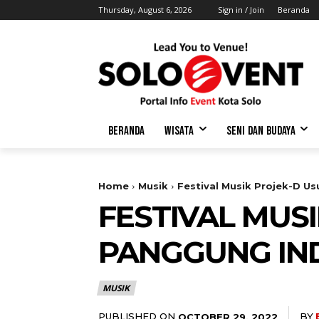
Thursday, August 6, 2026
Sign in / Join
Beranda
BERANDA
WISATA
SENI DAN BUDAYA
Home
Musik
Festival Musik Projek-D 
FESTIVAL MUS
PANGGUNG IN
MUSIK
PUBLISHED ON
BY
OCTOBER 29, 2022