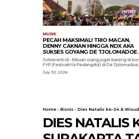
MUSIK
PECAH MAKSIMAL! TRIO MACAN,
DENNY CAKNAN HINGGA NDX AKA
SUKSES GOYANG DE TJOLOMADOE.
Soloevent.id - Ribuan orang joget bareng di ko
FYP (FestivalnYa Pedangdut) di De Tjolomadoe,.
July 30, 2026