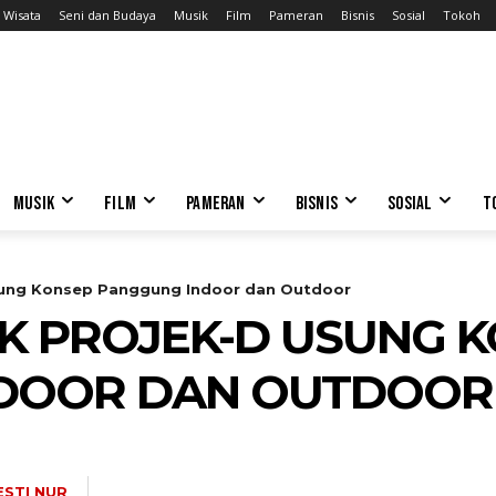
Wisata
Seni dan Budaya
Musik
Film
Pameran
Bisnis
Sosial
Tokoh
MUSIK
FILM
PAMERAN
BISNIS
SOSIAL
T
Usung Konsep Panggung Indoor dan Outdoor
IK PROJEK-D USUNG 
DOOR DAN OUTDOOR
ESTI NUR