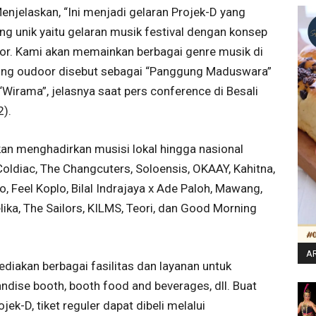
njelaskan, “Ini menjadi gelaran Projek-D yang
 unik yaitu gelaran musik festival dengan konsep
or. Kami akan memainkan berbagai genre musik di
gung oudoor disebut sebagai “Panggung Maduswara”
irama”, jelasnya saat pers conference di Besali
).
kan menghadirkan musisi lokal hingga nasional
Coldiac, The Changcuters, Soloensis, OKAAY, Kahitna,
o, Feel Koplo, Bilal Indrajaya x Ade Paloh, Mawang,
lika, The Sailors, KILMS, Teori, dan Good Morning
AR
ediakan berbagai fasilitas dan layanan untuk
dise booth, booth food and beverages, dll. Buat
ek-D, tiket reguler dapat dibeli melalui