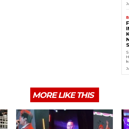
J
B
K
S
H
k
J
MORE LIKE THIS