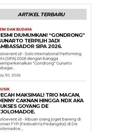
ARTIKEL TERBARU
ENI DAN BUDAYA
RESMI DIUMUMKAN! “GONDRONG”
GUNARTO TERPILIH JADI
AMBASSADOR SIPA 2026.
oloevent.id - Solo International Performing
rts (SIPA) 2026 dengan bangga
emperkenalkan "Gondrong" Gunarto
ebagai...
uly 30, 2026
USIK
PECAH MAKSIMAL! TRIO MACAN,
DENNY CAKNAN HINGGA NDX AKA
SUKSES GOYANG DE
TJOLOMADOE.
oloevent.id - Ribuan orang joget bareng di
onser FYP (FestivalnYa Pedangdut) di De
jolomadoe,...