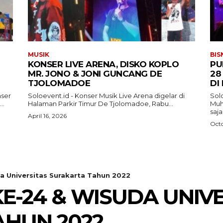
MUSIK
BIS
KONSER LIVE ARENA, DISKO KOPLO
PU
MR. JONO & JONI GUNCANG DE
28
TJOLOMADOE
DI
nser
Soloevent.id - Konser Musik Live Arena digelar di
Solo
..
Halaman Parkir Timur De Tjolomadoe, Rabu...
Muh
saj
April 16, 2026
Octo