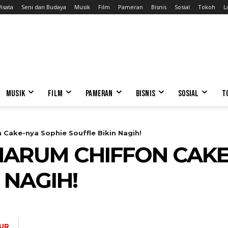
isata
Seni dan Budaya
Musik
Film
Pameran
Bisnis
Sosial
Tokoh
L
MUSIK
FILM
PAMERAN
BISNIS
SOSIAL
T
Cake-nya Sophie Souffle Bikin Nagih!
ARUM CHIFFON CAKE
 NAGIH!
NUR