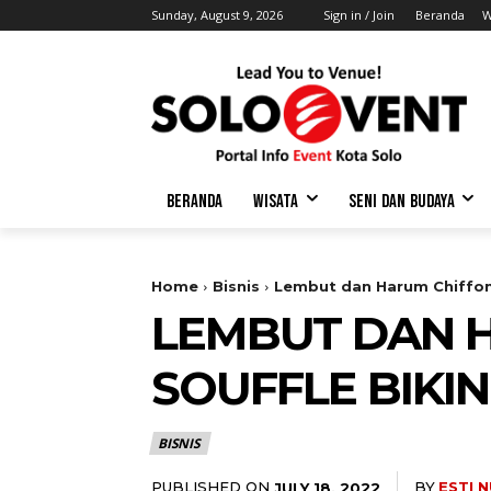
Sunday, August 9, 2026
Sign in / Join
Beranda
W
BERANDA
WISATA
SENI DAN BUDAYA
Home
Bisnis
Lembut dan Harum Chiffon 
LEMBUT DAN H
SOUFFLE BIKIN
BISNIS
PUBLISHED ON
BY
ESTI 
JULY 18, 2022