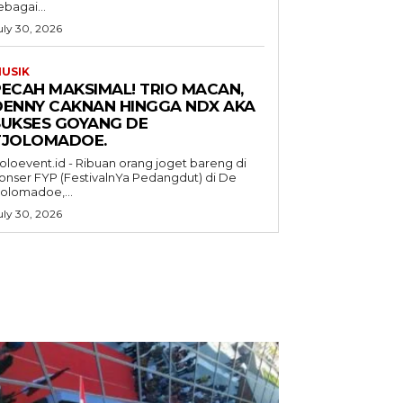
ebagai...
uly 30, 2026
USIK
PECAH MAKSIMAL! TRIO MACAN,
DENNY CAKNAN HINGGA NDX AKA
SUKSES GOYANG DE
TJOLOMADOE.
oloevent.id - Ribuan orang joget bareng di
onser FYP (FestivalnYa Pedangdut) di De
jolomadoe,...
uly 30, 2026