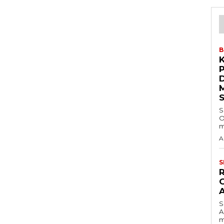
B
S
O
m
A
S
S
A
m