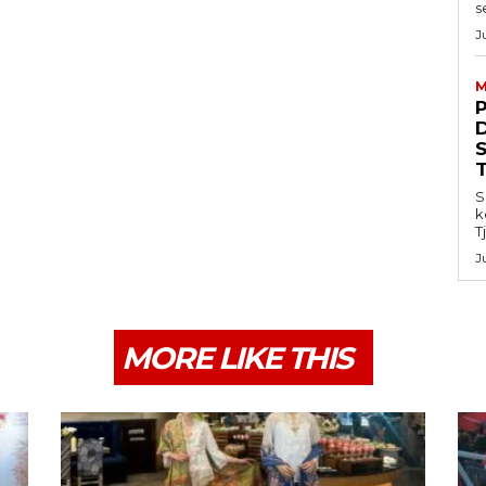
s
J
M
S
k
T
J
MORE LIKE THIS