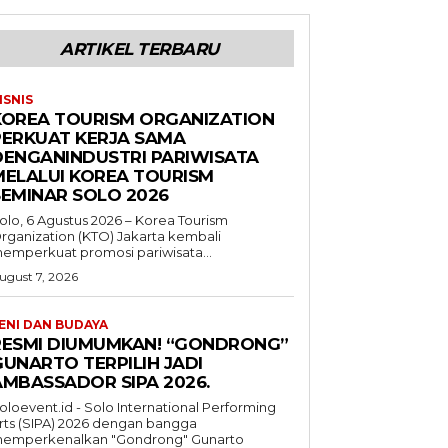
ARTIKEL TERBARU
ISNIS
KOREA TOURISM ORGANIZATION
PERKUAT KERJA SAMA
DENGANINDUSTRI PARIWISATA
MELALUI KOREA TOURISM
SEMINAR SOLO 2026
olo, 6 Agustus 2026 – Korea Tourism
rganization (KTO) Jakarta kembali
emperkuat promosi pariwisata...
ugust 7, 2026
ENI DAN BUDAYA
RESMI DIUMUMKAN! “GONDRONG”
GUNARTO TERPILIH JADI
AMBASSADOR SIPA 2026.
oloevent.id - Solo International Performing
rts (SIPA) 2026 dengan bangga
emperkenalkan "Gondrong" Gunarto