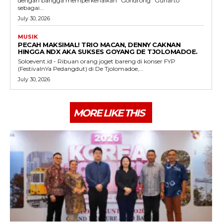
dengan bangga memperkenalkan "Gondrong" Gunarto
sebagai...
July 30, 2026
MUSIK
PECAH MAKSIMAL! TRIO MACAN, DENNY CAKNAN
HINGGA NDX AKA SUKSES GOYANG DE TJOLOMADOE.
Soloevent.id - Ribuan orang joget bareng di konser FYP
(FestivalnYa Pedangdut) di De Tjolomadoe,...
July 30, 2026
MORE LIKE THIS