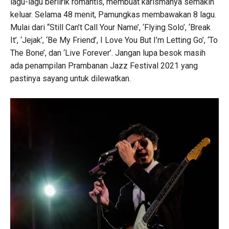
lagu-lagu berlirik romantis, membuat karismanya semakin
keluar. Selama 48 menit, Pamungkas membawakan 8 lagu.
Mulai dari “Still Can’t Call Your Name’, ‘Flying Solo’, ‘Break
It’, ‘Jejak’, ‘Be My Friend’, I Love You But I’m Letting Go’, ‘To
The Bone’, dan ‘Live Forever’. Jangan lupa besok masih
ada penampilan Prambanan Jazz Festival 2021 yang
pastinya sayang untuk dilewatkan.