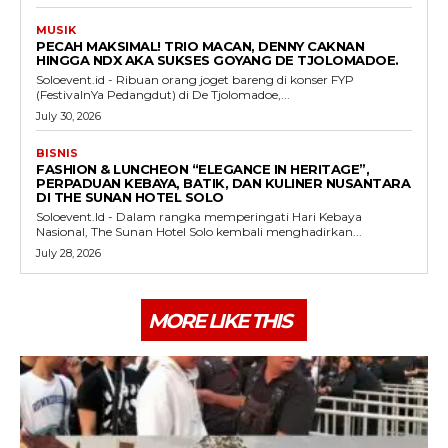
MUSIK
PECAH MAKSIMAL! TRIO MACAN, DENNY CAKNAN
HINGGA NDX AKA SUKSES GOYANG DE TJOLOMADOE.
Soloevent.id - Ribuan orang joget bareng di konser FYP
(FestivalnYa Pedangdut) di De Tjolomadoe,...
July 30, 2026
BISNIS
FASHION & LUNCHEON “ELEGANCE IN HERITAGE”,
PERPADUAN KEBAYA, BATIK, DAN KULINER NUSANTARA
DI THE SUNAN HOTEL SOLO
Soloevent.Id - Dalam rangka memperingati Hari Kebaya
Nasional, The Sunan Hotel Solo kembali menghadirkan...
July 28, 2026
MORE LIKE THIS