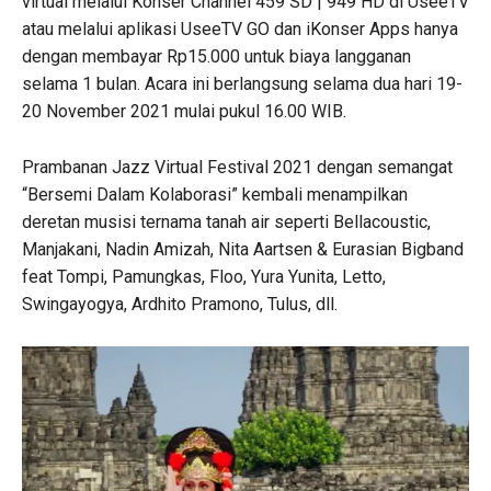
virtual melalui Konser Channel 459 SD | 949 HD di UseeTV
atau melalui aplikasi UseeTV GO dan iKonser Apps hanya
dengan membayar Rp15.000 untuk biaya langganan
selama 1 bulan. Acara ini berlangsung selama dua hari 19-
20 November 2021 mulai pukul 16.00 WIB.
Prambanan Jazz Virtual Festival 2021 dengan semangat
“Bersemi Dalam Kolaborasi” kembali menampilkan
deretan musisi ternama tanah air seperti Bellacoustic,
Manjakani, Nadin Amizah, Nita Aartsen & Eurasian Bigband
feat Tompi, Pamungkas, Floo, Yura Yunita, Letto,
Swingayogya, Ardhito Pramono, Tulus, dll.