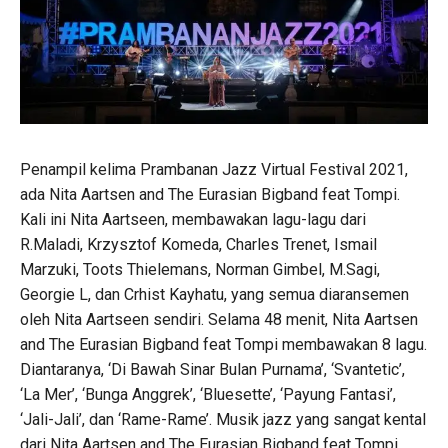
Penampil kelima Prambanan Jazz Virtual Festival 2021,
ada Nita Aartsen and The Eurasian Bigband feat Tompi.
Kali ini Nita Aartseen, membawakan lagu-lagu dari
R.Maladi, Krzysztof Komeda, Charles Trenet, Ismail
Marzuki, Toots Thielemans, Norman Gimbel, M.Sagi,
Georgie L, dan Crhist Kayhatu, yang semua diaransemen
oleh Nita Aartseen sendiri. Selama 48 menit, Nita Aartsen
and The Eurasian Bigband feat Tompi membawakan 8 lagu.
Diantaranya, ‘Di Bawah Sinar Bulan Purnama’, ‘Svantetic’,
‘La Mer’, ‘Bunga Anggrek’, ‘Bluesette’, ‘Payung Fantasi’,
‘Jali-Jali’, dan ‘Rame-Rame’. Musik jazz yang sangat kental
dari Nita Aartsen and The Eurasian Bigband feat Tompi,