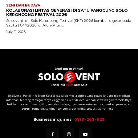
SoloEvent I Portal Info Event Kota Solo, adalah media online yang secara khusus menyajikan
informasi tentang berbagai penyelenggaraan event di kota Solo dan kawasan greater Solo Raya;
baik berupa event musik, film, seni dan budaya, maupun event-event komunikasi pemasaran
seperti pameran, seminar, consumer gathering, product launching, dll.
Business inquiries :
0818-263-823