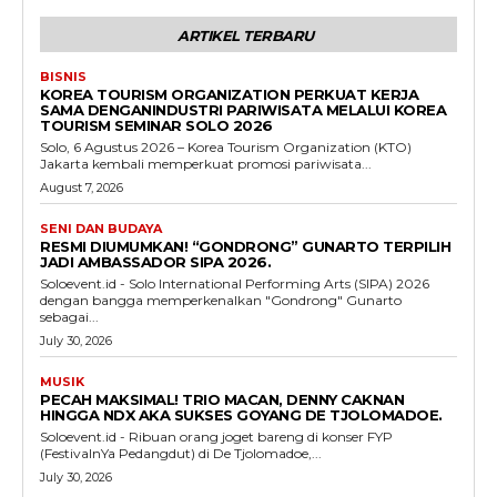
ARTIKEL TERBARU
BISNIS
KOREA TOURISM ORGANIZATION PERKUAT KERJA
SAMA DENGANINDUSTRI PARIWISATA MELALUI KOREA
TOURISM SEMINAR SOLO 2026
Solo, 6 Agustus 2026 – Korea Tourism Organization (KTO)
Jakarta kembali memperkuat promosi pariwisata...
August 7, 2026
SENI DAN BUDAYA
RESMI DIUMUMKAN! “GONDRONG” GUNARTO TERPILIH
JADI AMBASSADOR SIPA 2026.
Soloevent.id - Solo International Performing Arts (SIPA) 2026
dengan bangga memperkenalkan "Gondrong" Gunarto
sebagai...
July 30, 2026
MUSIK
PECAH MAKSIMAL! TRIO MACAN, DENNY CAKNAN
HINGGA NDX AKA SUKSES GOYANG DE TJOLOMADOE.
Soloevent.id - Ribuan orang joget bareng di konser FYP
(FestivalnYa Pedangdut) di De Tjolomadoe,...
July 30, 2026