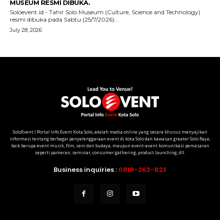
SoloEvent I Portal Info Event Kota Solo, adalah media online yang secara khusus menyajikan
informasi tentang berbagai penyelenggaraan event di kota Solo dan kawasan greater Solo Raya;
baik berupa event musik, film, seni dan budaya, maupun event-event komunikasi pemasaran
seperti pameran, seminar, consumer gathering, product launching, dll.
Business inquiries :
0818-263-823