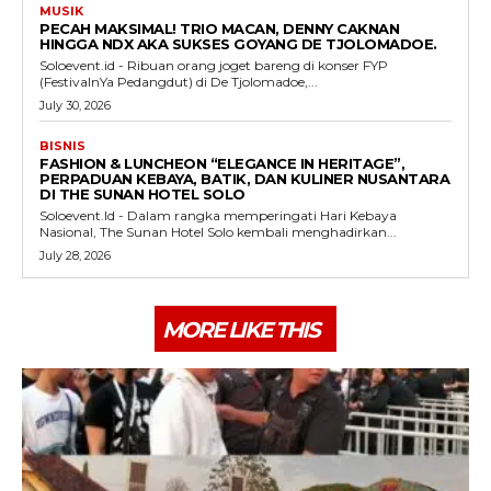
MUSIK
PECAH MAKSIMAL! TRIO MACAN, DENNY CAKNAN
HINGGA NDX AKA SUKSES GOYANG DE TJOLOMADOE.
Soloevent.id - Ribuan orang joget bareng di konser FYP
(FestivalnYa Pedangdut) di De Tjolomadoe,...
July 30, 2026
BISNIS
FASHION & LUNCHEON “ELEGANCE IN HERITAGE”,
PERPADUAN KEBAYA, BATIK, DAN KULINER NUSANTARA
DI THE SUNAN HOTEL SOLO
Soloevent.Id - Dalam rangka memperingati Hari Kebaya
Nasional, The Sunan Hotel Solo kembali menghadirkan...
July 28, 2026
MORE LIKE THIS