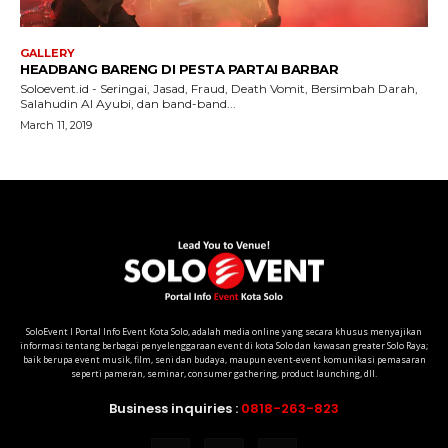
SoloEvent I Portal Info Event Kota Solo, adalah media online yang secara khusus menyajikan
informasi tentang berbagai penyelenggaraan event di kota Solo dan kawasan greater Solo Raya;
baik berupa event musik, film, seni dan budaya, maupun event-event komunikasi pemasaran
seperti pameran, seminar, consumer gathering, product launching, dll.
Business inquiries :
0818-263-823