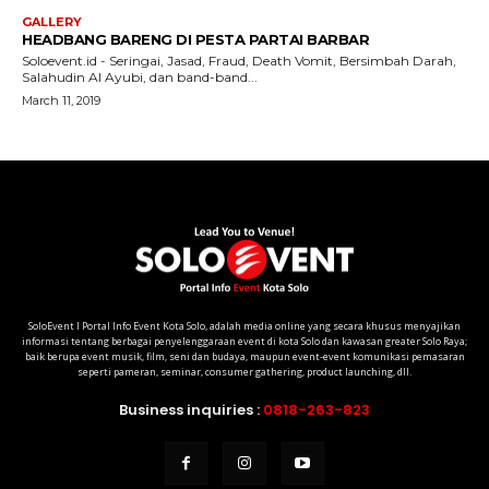
SoloEvent I Portal Info Event Kota Solo, adalah media online yang secara khusus menyajikan
informasi tentang berbagai penyelenggaraan event di kota Solo dan kawasan greater Solo Raya;
baik berupa event musik, film, seni dan budaya, maupun event-event komunikasi pemasaran
seperti pameran, seminar, consumer gathering, product launching, dll.
Business inquiries :
0818-263-823