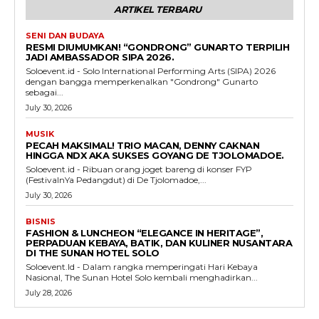
ARTIKEL TERBARU
SENI DAN BUDAYA
RESMI DIUMUMKAN! “GONDRONG” GUNARTO TERPILIH
JADI AMBASSADOR SIPA 2026.
Soloevent.id - Solo International Performing Arts (SIPA) 2026
dengan bangga memperkenalkan "Gondrong" Gunarto
sebagai...
July 30, 2026
MUSIK
PECAH MAKSIMAL! TRIO MACAN, DENNY CAKNAN
HINGGA NDX AKA SUKSES GOYANG DE TJOLOMADOE.
Soloevent.id - Ribuan orang joget bareng di konser FYP
(FestivalnYa Pedangdut) di De Tjolomadoe,...
July 30, 2026
BISNIS
FASHION & LUNCHEON “ELEGANCE IN HERITAGE”,
PERPADUAN KEBAYA, BATIK, DAN KULINER NUSANTARA
DI THE SUNAN HOTEL SOLO
Soloevent.Id - Dalam rangka memperingati Hari Kebaya
Nasional, The Sunan Hotel Solo kembali menghadirkan...
July 28, 2026